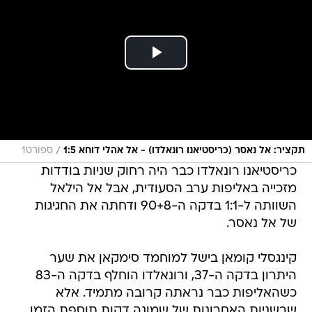
/
תקציר: אל נאסר (כריסטיאנו רונאלדו) - אל אהלי דוחא 1:5
ספורט1
כריסטיאנו רונאלדו כבר היה רחוק שניות בודדות
מזכייה באליפות ערב הסעודית, אבל אל הילאל
השוותה ל-1:1 בדקה ה-90+8 ודחתה את החגיגות
של אל נאסר.
קינגסלי קומאן בישל למוחמד סימקאן את שער
היתרון בדקה ה-37, ורונאלדו הוחלף בדקה ה-83
כשהאליפות כבר נראתה קרובה מתמיד. אלא
שבשניות האחרונות של שמונה דקות תוספת הזמן,