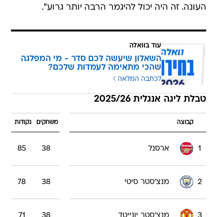
העונה. זה היה יכול להיגמר הרבה יותר גרוע".
עוד בוואלה
השאלון שיעשה לכם סדר - מי המפלגה
שהכי מתאימה לעמדות שלכם?
לכתבה המלאה
טבלת ליגה אנגלית 2025/26
קבוצה
משחקים
נקודות
1
ארסנל
38
85
2
מנצ'סטר סיטי
38
78
3
מנצ'סטר יונייטד
38
71