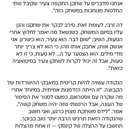
אנחנו מדברים על שחקן התקפה צעיר שקיבל שתי
החלטות מגוחכות במשחק הזה".
דה זרבי, לעומת זאת, סירב לבקר את שחקנו והגן
עליו בסיום המשחק. כשנשאל מה יאמר לחלוץ אחרי
הטעות, השיב: "שום דבר. הוא צעיר, הוא כישרון. אני
אנשק אותו, אחבק אותו וזהו, כי הוא לא צריך יותר
מדי מילים. הוא הצטער על ה... לא טעות, כי זו לא
טעות, אבל זה יכול לקרות לשחקן צעיר בסיטואציה
כזאת".
הנקודה עשויה להיות קריטית במאבקי ההישרדות של
הקבוצה. "זו הייתה הזדמנות אמיתית, במיוחד אחרי
מה שקרה עם ווסטהאם, כמעט לסגור את הסיפור
של העונה, אבל הרגשתי שזה יהיה משחק קשה",
אמר. "לידס משחקת מצוין כרגע, ואני חושב
שהנקודה הזאת תרגיש הרבה יותר טוב בבוקר.
תחשבו על ההצלה של קינסקי — זו אחת מהצלות