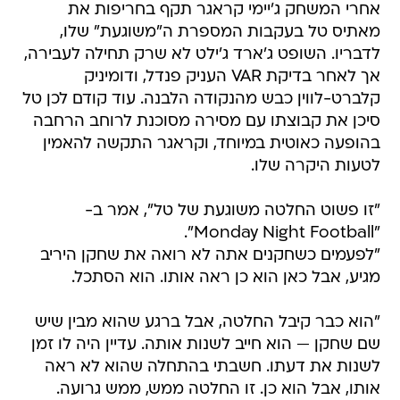
אחרי המשחק ג'יימי קראגר תקף בחריפות את
מאתיס טל בעקבות המספרת ה"משוגעת" שלו,
לדבריו. השופט ג'ארד ג'ילט לא שרק תחילה לעבירה,
אך לאחר בדיקת VAR העניק פנדל, ודומיניק
קלברט-לווין כבש מהנקודה הלבנה. עוד קודם לכן טל
סיכן את קבוצתו עם מסירה מסוכנת לרוחב הרחבה
בהופעה כאוטית במיוחד, וקראגר התקשה להאמין
לטעות היקרה שלו.
"זו פשוט החלטה משוגעת של טל", אמר ב-
"Monday Night Football".
"לפעמים כשחקנים אתה לא רואה את שחקן היריב
מגיע, אבל כאן הוא כן ראה אותו. הוא הסתכל.
"הוא כבר קיבל החלטה, אבל ברגע שהוא מבין שיש
שם שחקן — הוא חייב לשנות אותה. עדיין היה לו זמן
לשנות את דעתו. חשבתי בהתחלה שהוא לא ראה
אותו, אבל הוא כן. זו החלטה ממש, ממש גרועה.