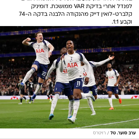
לפנדל אחרי בדיקת VAR ממושכת. דומיניק
קלברט-לואין דייק מהנקודה הלבנה בדקה ה-74
וקבע 1:1.
/
ערב סוער. טל
רויטרס