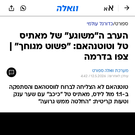
ספורט
/
כדורגל עולמי
הערב ה"משוגע" של מאתיס
טל וטוטנהאם: "פשוט מגוחך" |
צפו בדרמה
מערכת וואלה ספורט
עודכן לאחרונה: 12.5.2026 / 4:42
טוטנהאם לא הצליחה לברוח לווסטהאם והסתפקה
ב-1:1 מול לידס, מאתיס טל "כיכב" עם שער ענק
וטעות קריטית: "החלטה ממש גרועה"