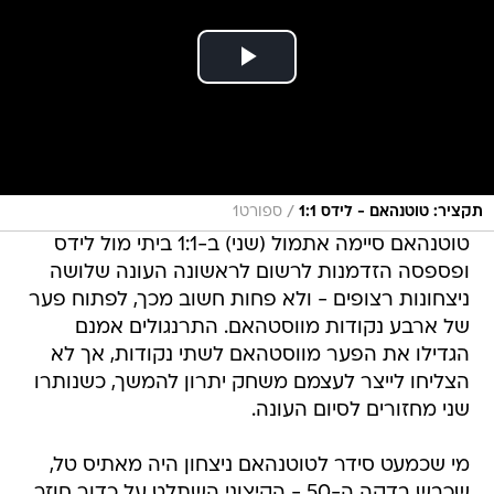
/
תקציר: טוטנהאם - לידס 1:1
ספורט1
טוטנהאם סיימה אתמול (שני) ב-1:1 ביתי מול לידס
ופספסה הזדמנות לרשום לראשונה העונה שלושה
ניצחונות רצופים - ולא פחות חשוב מכך, לפתוח פער
של ארבע נקודות מווסטהאם. התרנגולים אמנם
הגדילו את הפער מווסטהאם לשתי נקודות, אך לא
הצליחו לייצר לעצמם משחק יתרון להמשך, כשנותרו
שני מחזורים לסיום העונה.
מי שכמעט סידר לטוטנהאם ניצחון היה מאתיס טל,
שכבש בדקה ה-50 - הקיצוני השתלט על כדור חוזר