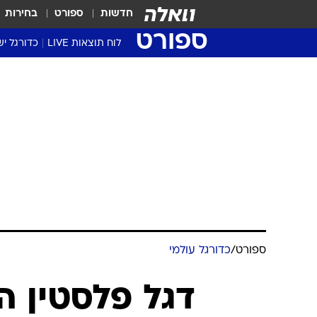
חדשות
ספורט
בחירות
ספורט
לוח תוצאות LIVE
כדורגל יש
ליגת העל Winner
סטט' ליגת
גביע המדי
גביע הטוט
שגרירים
נבחרות י
ליגה לאומ
ליגה א'
ספורט
/
כדורגל עולמי
דגל פלסטין ה