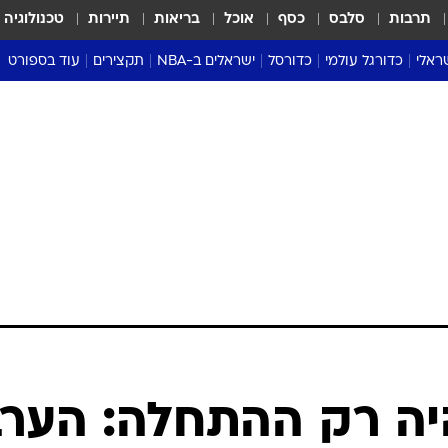
תרבות
סלבס
כסף
אוכל
בריאות
תיירות
טכנולוגיה
ראלי
כדורגל עולמי
כדורסל
ישראלים ב-NBA
תקצירים
עוד בספורט
ליגה אנגלית
ליגת העל
דני אבדיה
מונדיאל 2026
 העל
ליגה ספרדית
דאבל דריבל
NBA
נה
ליגה איטלקית
יורוליג וכדורסל אירופי
טבלאות
ו
ליגה גרמנית
ליגה לאומית
פודקאסטים
ליגה צרפתית
נבחרות ישראל בכדורסל
מסכמים מחזור
שראל
ליגת האלופות
כדורסל נשים
אבא של שבת
ית
הליגה האירופית
מעל הטבעת
דרום אמריקה
סערה בממלכה
טניס
טראש טוק
ספורט אמריקא
יה רק ההתחלה: הער
פוקר