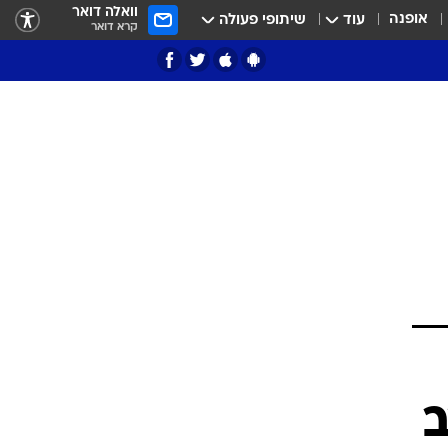
וואלה דואר
אופנה
עוד
שיתופי פעולה
קרא דואר
ציון 3
דאבל דריבל
י
ב