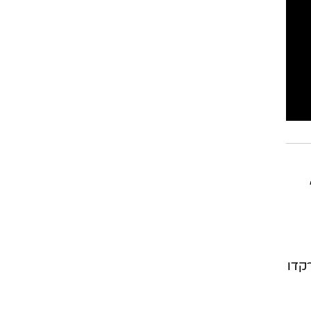
רוגבי וקריקט
גולף
ביליארד
תקצירים
קדו