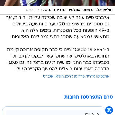
/
חוליאן אלברס שחקן אתלטיקו מדריד חוגג שער
רויטרס
אלברס סיים עונה לא יציבה שכללה עליות וירידות, אך
גם מספרים מרשימים: 20 שערים ותשעה בישולים
ב-49 הופעות בכל המסגרות. בימים אלה הוא
מתאושש מפציעה שספג בחצי גמר ליגת האלופות.
ב-"Cadena SER" ציינו כי כבר תקופה ארוכה קיימת
תחושה באתלטיקו שהשחקן עשוי לבקש לעזוב, וכי
בסביבתו כבר התקיימו שיחות עם ברצלונה. גם פ.ס.ז'
הוזכרה כאפשרות ריאלית להמשך הקריירה שלו.
אתלטיקו מדריד
פריז סן ז'רמן
חוליאן אלברס
טרם התפרסמו תגובות