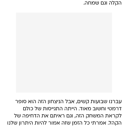
עברנו שבועות קשים, אבל הניצחון הזה הוא סופר
דרמטי וחשוב מאוד. הייתה התגייסות של כולם
לקראת המשחק הזה, וגם ראיתם את הדחיפה של
הקהל. אמרתי כל הזמן שזה אמור להיות היתרון שלנו
בפלייאוף התחתון. ראיתם את זה אחרי הפנדל
שג'רפי הדף, כשהקהל הדליק את האצטדיון".