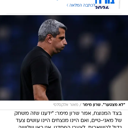
/
"לא מצטער". שרון מימר
מאור אלקסלסי
בצד המנוצח, אמר שרון מימר: "ידענו שזה משחק
של מאני-טיים, ואם היינו מנצחים היינו עושים צעד
גדול להישארות. לצערי הפסדנו. אני כאן שלושה
משחקים בשבוע וחצי וקורים כאן דברים מעבר
לכדורגל. לא יודע אם זה מזל, קארמה, דברים נגדנו,