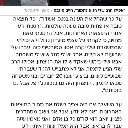
על כך שהחל את העונה במ.ס. אשדוד: "כל תוצאה
טובה או פחות טובה משנה עולמות. הרגשתי רע
אחרי התוצאות האחרונות, אבל הרגשתי מאוד
מחויב, כי לקחתי על עצמי מועדון גדול ולא יכולתי
שבמשמרת שלי יקרה אסון ספורטיבי כזה. עברו עליי
שבועות לא קלים, אבל יש לי מזל שיש לי משפחה.
אבא שלי ביקש שאקדיש לו את הניצחון. אפילו הרב
שלי הגיע לתמוך. אני לא מתבייש להגיד שעברתי
שבועיים קשים, וביציע ישבו 20 חברים ובני משפחה
שבאו לתמוך. הניצחון הזה גם בזכות ג'רפי, אבל גם
בזכותם".
על השאלה אם היה צריך לשלם את מחיר התוצאות
האחרונות: "אני לא יודע, אבל אני ויואב מסתדרים
מצוין. יואב הוא קודם כל בן אדם, ואני מאמין שזה
עבר לו בראש, אבל הוא תמיד שוחח איתי וידע
לשמור על הכבוד שלי. יש לנו דו שיח מצוין, שיתוף
פעולה מצוין, ואני שמח גם בשבילו. אני בטוח שגם