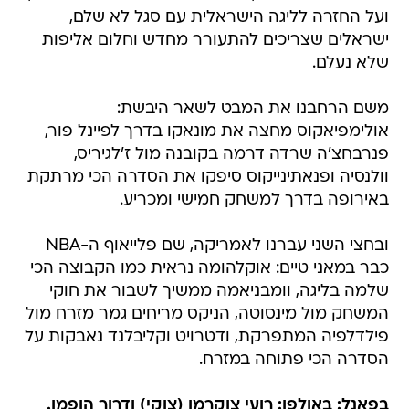
ועל החזרה לליגה הישראלית עם סגל לא שלם,
ישראלים שצריכים להתעורר מחדש וחלום אליפות
שלא נעלם.
משם הרחבנו את המבט לשאר היבשת:
אולימפיאקוס מחצה את מונאקו בדרך לפיינל פור,
פנרבחצ'ה שרדה דרמה בקובנה מול ז'לגיריס,
וולנסיה ופנאתינייקוס סיפקו את הסדרה הכי מרתקת
באירופה בדרך למשחק חמישי ומכריע.
ובחצי השני עברנו לאמריקה, שם פלייאוף ה-NBA
כבר במאני טיים: אוקלהומה נראית כמו הקבוצה הכי
שלמה בליגה, וומבניאמה ממשיך לשבור את חוקי
המשחק מול מינסוטה, הניקס מריחים גמר מזרח מול
פילדלפיה המתפרקת, ודטרויט וקליבלנד נאבקות על
הסדרה הכי פתוחה במזרח.
בפאנל: באולפן: רועי צוקרמן (צוקי) ודרור הופמן.