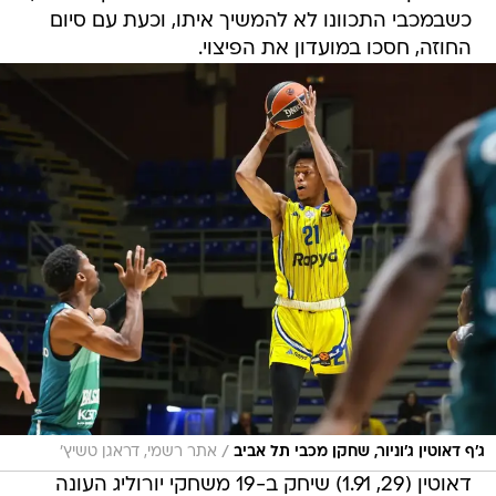
כשבמכבי התכוונו לא להמשיך איתו, וכעת עם סיום
החוזה, חסכו במועדון את הפיצוי.
/
ג'ף דאוטין ג'וניור, שחקן מכבי תל אביב
אתר רשמי, דראגן טשיץ'
דאוטין (29, 1.91) שיחק ב-19 משחקי יורוליג העונה