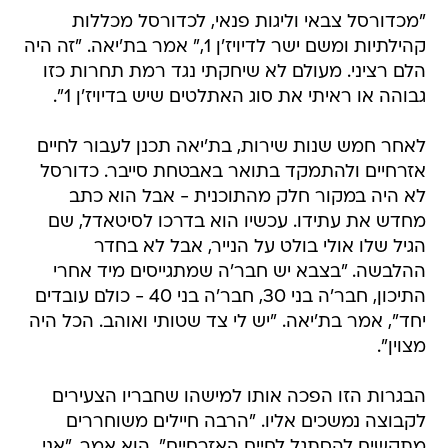
"מכדורסל צבאי וליגות פנאי, לכדורסל מכללות
קהילתיות ומשם ישר לדיויז'ן 1," אמר בת'יאה. "זה היה
הלם רציני. מעולם לא שיחקתי נגד רמת תחרות כזו
גבוהה או ראיתי את סוג האתלטים שיש בדיויז'ן 1".
לאחר חמש שנות שירות, בת'יאה תכנן לעבור לחיים
אזרחיים ולהתמקד בתואר באבטחת סייבר. כדורסל
לא היה במקור חלק מהתוכנית - אבל הוא כתב
מחדש את עתידו. עכשיו הוא בדרכו לסיטאדל, שם
הגיל שלו אולי בולט על הנייר, אבל לא בחדר
ההלבשה. "בצבא יש חבר'ה שמתגייסים מיד אחרי
התיכון, חבר'ה בני 30, חבר'ה בני 40 - כולם עובדים
יחד", אמר בת'יאה. "יש לי צד שטותי ואוהב. הכל היה
מצוין".
הבגרות הזו הפכה אותו למישהו שחבריו הצעירים
לקבוצה נמשכים אליו. "הרבה חיילים משוחררים
מתקשים להסתגל לחיים האזרחיים", הוא אמר. "אני