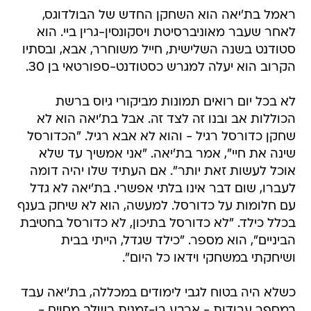
ראמל בת'יאה הוא השחקן החדש של הבולדוגס,
לאחר שעבר מאוניברסיטת ויסקונסין-גרין ביי. הוא
סטודנט בשנה השלישית, חייל משוחרר, אבא, ובסתיו
הקרוב הוא יעלה למגרש כסטודנט-ספורטאי בן 30.
לא בכל יום רואים תמונות מביקורי גיוס ברשת
הכוללות אב ובנו זה לצד זה. אבל בת'יאה הוא לא
שחקן כדורסל רגיל - והוא לא אבא רגיל. "הכדורסל
שינה את חיי", אמר בת'יאה. "אני אמשיך עד שלא
אוכל לעשות זאת יותר". אם העתיד שלו יהיה דומה
לעברו, שום דבר אינו בלתי אפשרי. בת'יאה לא גדל
עם חלומות על כדורסל. למעשה, הוא לא שיחק בענף
בכלל כילד. "לא כדורסל בתיכון, לא כדורסל בחטיבת
הביניים", הוא מספר. "כילד שגדל, הייתי בבית
ושיחקתי במשחקי וידאו כל היום".
כשלא היה בטוח לגבי לימודים במכללה, בת'יאה עבד
במספר עבודות - ארבע בו-זמנית בשלב מסוים -