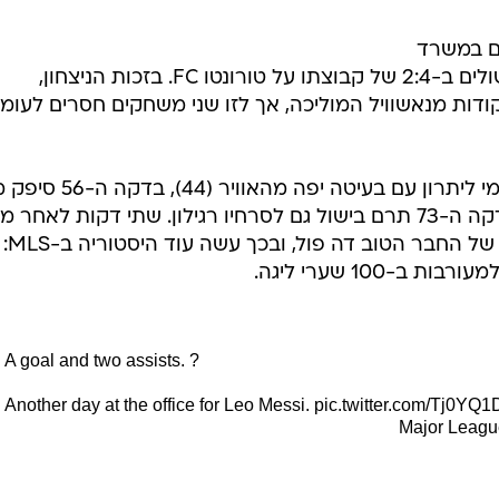
טנ 1
ום במשרד
במדי אינטר מיאמי, עם שער ושני בישולים ב-2:4 של קבוצתו על טורונטו FC. בזכות הניצחון,
דות מנאשוויל המוליכה, אך לזו שני משחקים חסרים לעומ
רודריגו דה פול העלה את אינטר מיאמי ליתרון עם בעיטה יפה מהאווי
בישול יפה ללואיס סוארס הוותיק ובדקה ה-73 תרם בישול גם לסרחיו רגילון. שתי דקות לאחר 
כבר מצא בעצמו את הרשת מבישול של החבר הטוב דה פול, ובכך עשה עוד היסטוריה ב-MLS: