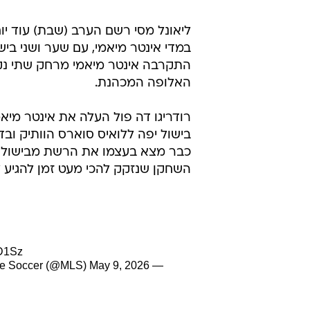
/
תקציר: מנצ'סטר סיטי - ברנטפורד 0:3
ספור
ליאונל מסי רשם הערב (שבת) עוד י
התקרבה אינטר מיאמי מרחק שתי נקו
האלופה המכהנת.