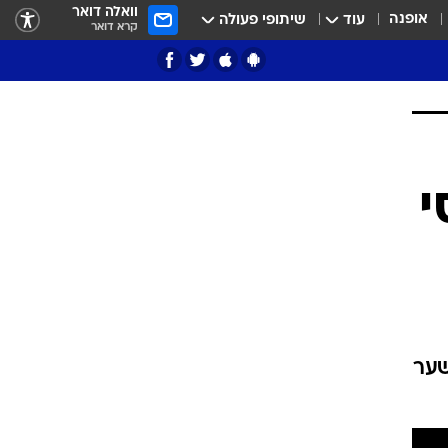
וואלה דואר
אופנה
עוד
שיתופי פעולה
קרא דואר
ציון 3
דאבל דריבל
י
י