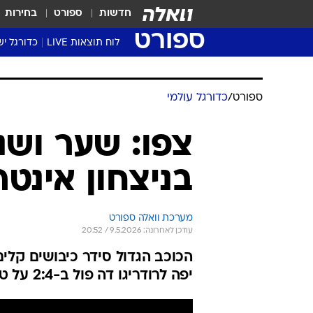
חדשות
ספורט
בחירות
ספורט
לוח תוצאות LIVE
כדורגל יש
ליגת העל Winner
סטט' ליגת
גביע המדי
גביע הטוט
שגרירים
נבחרות י
ליגה לאומ
ליגה א'
ספורט
/
כדורגל עולמי
צפו: שער ושני