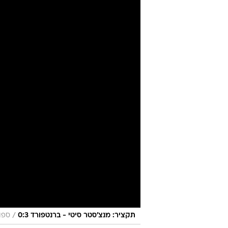
בניצחון אינטר
מערכת וואלה ספורט
עודכן לאחרונה: 9.5.2026 / 20:52
הכוכב הגדול סידר כיבושים קלים
יפה לרודריגו דה פול ב-2:4 על טורונטו FC