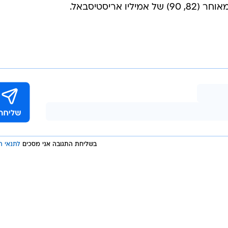
-100 שערי ליגה.
A goal and two assists. ?
Another day at the office for Leo Messi.
pic.twitter.com/Tj0YQ
אריסטיסבאל.