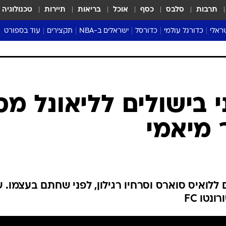
תרבות
סלבס
כסף
אוכל
בריאות
תיירות
טכנולוגיה
ראלי
כדורגל עולמי
כדורסל
ישראלים ב-NBA
תקצירים
עוד בספורט
ליגה אנגלית
ליגת העל
דני אבדיה
מונדיאל 2026
 העל
ליגה ספרדית
דאבל דריבל
NBA
נה
ליגה איטלקית
יורוליג וכדורסל אירופי
טבלאות
ו
ליגה גרמנית
ליגה לאומית
פודקאסטים
ליגה צרפתית
נבחרות ישראל בכדורסל
מסכמים מחזור
שראל
ליגת האלופות
כדורסל נשים
אבא של שבת
ית
הליגה האירופית
מעל הטבעת
דרום אמריקה
סערה בממלכה
טניס
טראש טוק
ספורט אמריקא
 בישולים לליאונל מס
פוקר