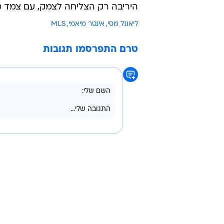
השחקן שנזקק להכי מעט זמן להגיע למעורבות ב
1D1Sz
May 9, 2026
— Major League Soccer (@MLS)
היריבה רק הצליחה לצמק, עם צמד מאוחר (82, 90) של אמיליו 
ליאונל מסי
אינטר מיאמי
MLS
טרם התפרסמו תגובות