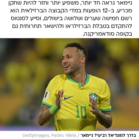
ניימאר נראה חד יותר, משפיע יותר וחזר להיות שחקן
מכריע. ב-12 הופעות במדי הקבוצה הברזילאית הוא
רשם חמישה שערים ושלושה בישולים, וסייע לסנטוס
להתקדם בטבלת הברזילראו ולהישאר תחרותית גם
בקופה סודאמריקנה.
/
בדרך למונדיאל רביעי? ניימאר
GettyImages, Pedro Vilela