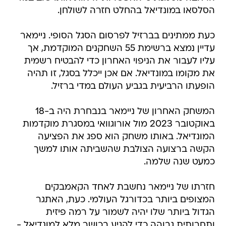
הסלסאו במונדיאל בהחלט חזרה לשולחן.
כעת ממתינים בברזיל לפרסום הסגל הסופי. ניימאר
עדיין נמצא ברשימת 55 השחקנים המוקדמת, אך
עליו לעבור את הניפוי האחרון כדי להבטיח רשמית
את מקומו במונדיאל. אם אכן ייכלל בסגל, זו תהיה
הופעתו הרביעית בגביע העולם במדי ברזיל.
המשחק האחרון של ניימאר בנבחרת היה ב-18
באוקטובר 2023 מול אורוגוואי במסגרת מוקדמות
המונדיאל. באותו משחק הוא ספג את הפציעה
הקשה ברצועה הצולבת שהשביתה אותו למשך
כמעט שנה שלמה.
חזרתו של ניימאר נחשבת לאחד הקאמבקים
המצופים ביותר בכדורגל העולמי. כעת, האתגר
הגדול ביותר שלו יהיה לשמור על רמה פיזית
ותחרותית גבוהה כדי להגיע בכושר מלא למונדיאל -