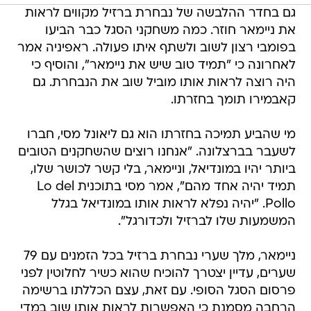
גם בחדר ההלבשה של נבחרת ברזיל מקווים לראות
את ניימאר חוזר. כמה משחקני הסגל כבר הביעו
בפומבי רצון לשוב ולשתף איתו פעולה. ראפיניה אמר
לאחרונה כי "תמיד טוב שיש את ניימאר", והוסיף כי
היה רוצה לראות אותו מוביל שוב את הנבחרת. גם
קאבמירו תומך בחזרתו.
מי שהביע תמיכה בחזרתו הוא גם ליאונל מסי, חברו
לשעבר בברצלונה. "אנחנו רוצים שהשחקנים הטובים
ביותר יהיו במונדיאל, וניימאר, בלי קשר לכושר שלו,
תמיד יהיה אחד מהם", אמר מסי בתוכנית Lo del
Pollo. "יהיה נפלא לראות אותו במונדיאל בגלל
המשמעות שלו לברזיל ולכדורגל".
ניימאר, מלך שערי נבחרת ברזיל בכל הזמנים עם 79
שערים, עדיין יצטרך להוכיח שהוא כשיר לחלוטין לפני
פרסום הסגל הסופי. עם זאת, עצם הכללתו ברשימה
הרחבה מסמנת כי האפשרות לראות אותו שוב במדי