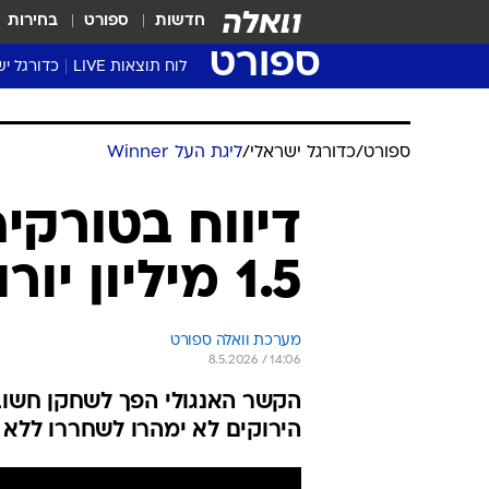
חדשות
ספורט
בחירות
ספורט
לוח תוצאות LIVE
כדורגל יש
ליגת העל Winner
סטט' ליגת
ספורט
/
כדורגל ישראלי
/
ליגת העל Winner
גביע המדי
גביע הטוט
דיווח בטורקי
שגרירים
1.5 מיליון יורו על שואו
נבחרות י
ליגה לאומ
ליגה א'
מערכת וואלה ספורט
8.5.2026 / 14:06
הקשר האנגולי הפך לשחקן חשוב 
הירוקים לא ימהרו לשחררו ללא