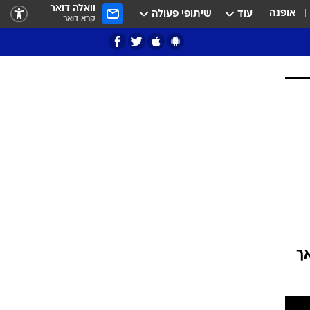
וואלה דואר
אופנה
עוד
שיתופי פעולה
קרא דואר
ציון 3
דאבל דריבל
ך
י