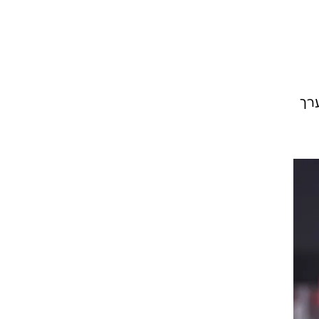
רוגבי וקריקט
גולף
ביליארד
תקצירים
רך