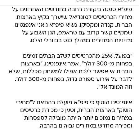
CABALLERO-REYNOLDS/AFP
פיפ"א ספגה ביקורת רחבה בחודשים האחרונים על
מחירי הכרטיסים למונדיאל שייערך בקיץ בארצות
הברית, קנדה ומקסיקו. נשיא פיפ"א ג'אני אינפנטינו,
שמקיים קשר קרוב עם טראמפ, הגן השבוע על
מדיניות המחירים במהלך כנס בבוורלי הילס.
"בפועל, 25% מהכרטיסים לשלב הבתים זמינים
בפחות מ-300 דולר", אמר אינפנטינו. "בארצות
הברית אי אפשר ללכת אפילו למשחק מכללות, שלא
לדבר על אירוע ספורט גדול, בפחות מ-300 דולר.
וזה המונדיאל".
אינפנטינו הוסיף כי פיפ"א פועלת בהתאם ל"מחירי
השוק" בארצות הברית, וטען כי מכירת כרטיסים
במחירים נמוכים יותר הייתה מובילה לספסרות
ומכירה מחדש במחירים גבוהים בהרבה.