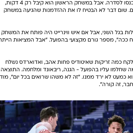
GettyImages, Eurasia Sport Images
 הזדמנות - כך שידרו לו בצוות המקצועי, במיוחד לאור
הפציעה של קולין מלקולם, שאיתה נכנסו לסדרה. אבל במשחק הראשון הוא קיבל רק 4 דקות,
ם. שום דבר לא הבטיח לו את ההזדמנות שהגיעה במשחק
ת בגל השני, אבל אם איש ווינרייט היה פותח את המשחק ט
 ככה", מספר גורם מקצועי בהפועל. "אבל המציאות הייתה
 לקח כמה זריקות שאיטודיס פחות אהב, ואדוארדס נשלח