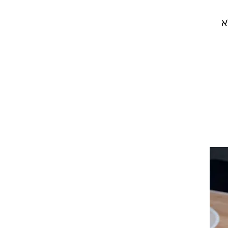
ההגנתית
ס
כבר
א