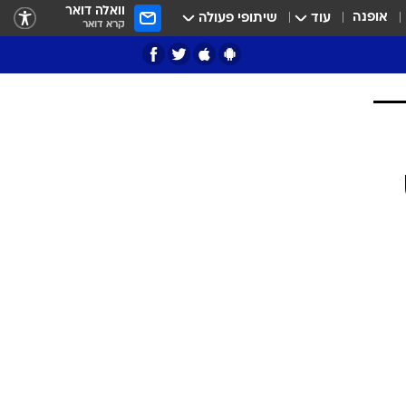
וואלה דואר
אופנה
עוד
שיתופי פעולה
קרא דואר
ציון 3
דאבל דריבל
י