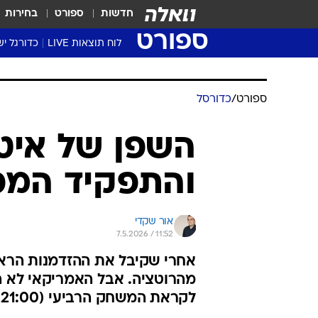
חדשות
ספורט
בחירות
ספורט
לוח תוצאות LIVE
כדורגל יש
ליגת העל Winner
סטט' ליגת
גביע המדי
גביע הטוט
שגרירים
נבחרות י
ליגה לאומ
ליגה א'
ספורט
/
כדורסל
השפן של איטו