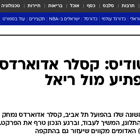
תרבות
סלבס
כסף
אוכל
בריאות
תיירות
טכנולוגיה
ראלי
כדורגל עולמי
כדורסל
ישראלים ב-NBA
תקצירים
עוד בספורט
ליגה אנגלית
ליגת העל
דני אבדיה
מונדיאל 2026
 העל
ליגה ספרדית
דאבל דריבל
NBA
נה
ליגה איטלקית
יורוליג וכדורסל אירופי
טבלאות
ו
ליגה גרמנית
ליגה לאומית
פודקאסטים
ליגה צרפתית
נבחרות ישראל בכדורסל
מסכמים מחזור
שראל
ליגת האלופות
כדורסל נשים
אבא של שבת
ית
הליגה האירופית
מעל הטבעת
דרום אמריקה
סערה בממלכה
טניס
טראש טוק
ספורט אמריקא
דיס: קסלר אדוארדס
פוקר