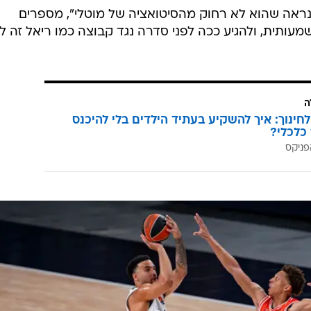
שהחזירה את ג'ונתן מוטלי לעמדה מספר 5. הוא שיחק 20.6 דקות בממוצע נגד ברצלונה, וירטוס
בולוניה וריאל מדריד, וגם תרם 7.6 נקודות ו-6.6 ריבאונדים, אבל אחרי שהיה חלק מהיכולת 
לוטין.
גד פנאתינייקוס, פנרבחצ'ה ואולימפיאקוס, שיחק אדוארד
רק בשני משחקים וקיבל 4.5 דקות בממוצע. גם בניצחון בדרבי נגד מכבי תל אביב הוא סיים עם 7
לו לא תרם נקודות או ריבאונדים. בתבוסה במונאקו הוא 
ל איטודיס.
 נראה שהוא לא רחוק מהסיטואציה של מוטלי", מספרים
מעותית, ולהגיע ככה לפני סדרה נגד קבוצה כמו ריאל זה ל
ה
לחינוך: איך להשקיע בעתיד הילדים בלי להיכנס
כלכלי?
פניקס