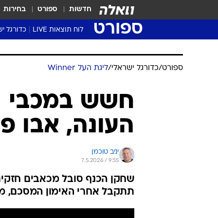
חדשות
ספורט
בחירות
ספורט
לוח תוצאות LIVE
כדורגל יש
ליגת העל Winner
סטט' ליגת
ספורט
/
כדורגל ישראלי
/
ליגת העל Winner
גביע המדי
גביע הטוט
חשש במכבי ת
שגרירים
העונה, אבו פ
נבחרות י
ליגה לאומ
ליגה א'
יניב טוכמן
7.5.2026 / 9:55
שחקן הכנף סובל מכאבים חזקים
תתקבל אחרי האימון המסכם, מ