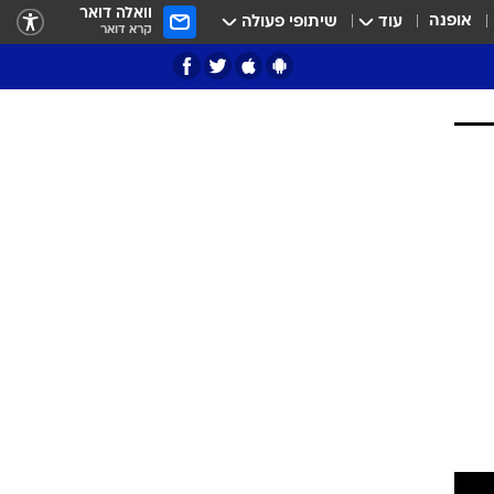
וואלה דואר
אופנה
עוד
שיתופי פעולה
קרא דואר
ציון 3
דאבל דריבל
י