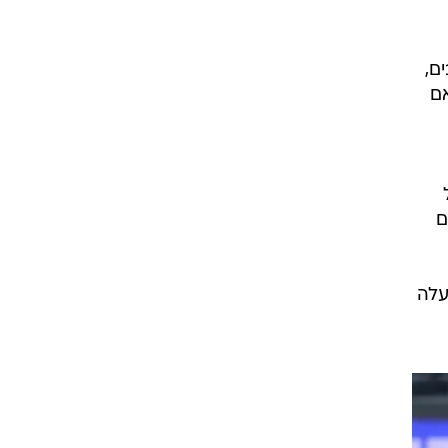
רוגבי וקריקט
גולף
ם,
ביליארד
אם
תקצירים
סכם
עלה