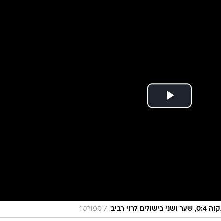
ענפים נוספים
לוח שידורים
החידה של ספור
ארכיון מדורים
כתבו לנו
/
י רביבו
ספורט1