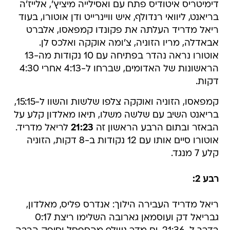
דימיטריס איטודיס פתח עם ואסילייה מיציץ', אלייז'ה
בריאנט, ליוואי רנדולף, איש וויינרייט ודן אוטורו, בעוד
ריאל מדריד העלתה את פקונדו קמפאסו, אלברט
אבאדלה, מריו הזוניה, צ'ומה אוקקה ואלכס לן.
אוטורו נראה נהדר בפתיחה עם 10 נקודות מה-13
הראשונות של האדומים, שברחו ל-4:13 אחרי 4:30
דקות.
קמפאסו, הזוניה ואוקקה צלפו שלשות והשוו ל-15:15,
בריאנט השיב עם שלשה משלו, תיאו מאלדון קלע על
הבאזר ובתום הרבע הראשון זה
21:23
לריאל מדריד.
אוטורו סיים אותו עם 12 נקודות ב-8 דקות, הזוניה
קלע 7 מנגד.
רבע 2:
ריאל מדריד העבירה הילוך: אנדרס פליס, מאלדון,
גבריאל דק ועוסמאן גארובה השלימו ריצת 0:17