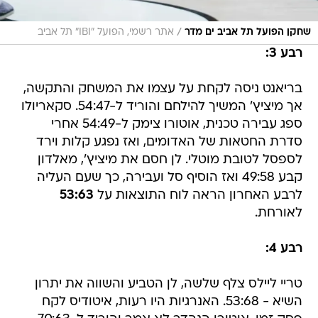
/
שחקן הפועל תל אביב ים מדר
אתר רשמי, הפועל "IBI" תל אביב
רבע 3:
בריאנט ניסה לקחת על עצמו את המשחק והתקשה,
אך מיציץ' המשיך להילחם והוריד ל-54:47. סקאריולו
ספג עבירה טכנית, אוטורו צימק ל-54:49 אחרי
סדרת החטאות של האדומים, ואז נפגע קלות וירד
לספסל לטובת מוטלי. לן חסם את מיציץ', מאלדון
קבע 49:58 ואז הוסיף סל ועבירה, כך שעם העליה
לרבע האחרון הראה לוח התוצאות על
53:63
לאורחת.
רבע 4:
טריי ליילס צלף שלשה, לן הטביע והשווה את יתרון
השיא - 53:68. האנרגיות היו רעות, איטודיס לקח