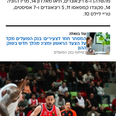
מהשדה) ו-6 ריבאונדים, תיאו מאלדון 14, מריו הזוניה
14, פקונדו קמפאסו 11, 5 ריבאונדים ו-7 אסיסטים,
טריי ליילס 10.
עוד בוואלה
המסחר חוזר לצעירים: בנק הפועלים מקל
על הצעד הראשון ומציג מהלך חדש בשוק
ההון
בשיתוף בנק הפועלים