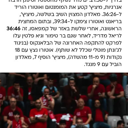
בדרך ל-21:36. ים מדר נשלף מהספסל וסיפק הרבה
אנרגיות, מיציץ' קטע את המומנטום ואוטורו הוריד
ל-36:26. מאלדון המצוין השיב בשלשה, מיציץ',
בריאנט ואוטורו צימקו ל-39:34, ובתום המחצית
הראשונה, אחרי שלשת באזר של קמפאסו, זה
36:46
לריאל מדריד, לאחר שגם בר טימור וגיא פלטין עלו
לפרקט להתקפה האחרונה של הבלאנקוס (בניגוד
לג'ונתן מוטלי שכלל לא שותף). אוטורו נצץ עם 18
נקודות (9 מ-11 מהשדה), מיציץ' הוסיף 7, מאלדון
הוביל עם 9 מנגד.