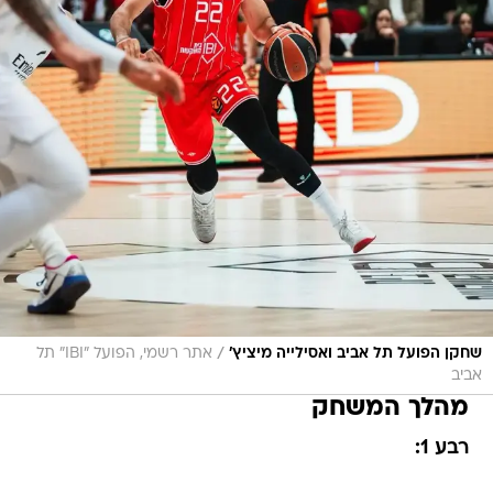
/
שחקן הפועל תל אביב ואסילייה מיציץ'
אתר רשמי, הפועל "IBI" תל
אביב
מהלך המשחק
רבע 1: