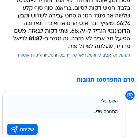
פסק זמן, אוטורו הנהדר לא אמר והוריד ל-70:63
בלבד, חמש דקות לסיום. בריאנט סוף סוף קלע
שלשה אך מנגד הזוניה סחט עבירה לשלוש וקבע
66:76. מיציץ' ובריאנט החטיאו ואיבדו וגארובה
הדומיננטי הגדיל ל-68:79, שתי דקות לבאזר. משם
הפועל תל אביב לא חזרה. זה נגמר ב-
81:87
לריאל
מדריד, שעלתה לפיינל פור.
הפועל תל אביב כדורסל
ריאל מדריד בכדורסל
יורוליג
דן אוטורו
טרם התפרסמו תגובות