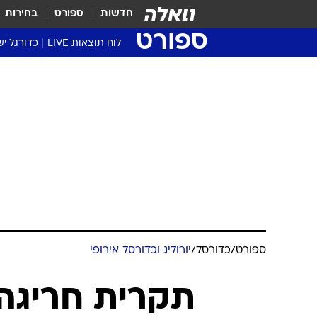
חדשות
ספורט
בחירות
ספורט
לוח תוצאות LIVE
כדורגל יש
ליגת העל Winner
סטט' ליגת
גביע המדי
גביע הטוט
שגרירים
נבחרות י
ליגה לאומ
ליגה א'
ספורט
/
כדורסל
/
יורוליג וכדורסל אירופי
תקרית חריגה: