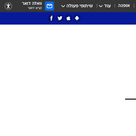
וואלה דואר
אופנה
עוד
שיתופי פעולה
קרא דואר
ציון 3
דאבל דריבל
י