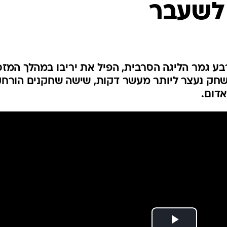
 לשעבר
ענפים נוספים
לוח שידורים
החידה של ספור
ארכיון מדורים
כתבו לנו
בע גמר הליגה הסרבית, הפיל את יריבו במהלך המזכ
שחק נעצר ליותר מעשר דקות, שישה שחקנים הורחק
דום.