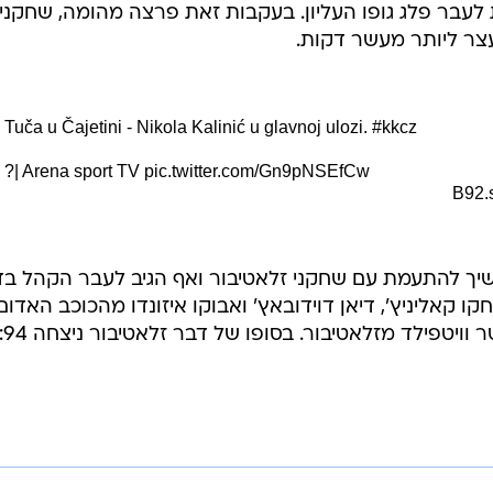
לעבר פלג גופו העליון. בעקבות זאת פרצה מהומה, שחקני
ר ליותר מעשר דקות.
Tuča u Čajetini - Nikola Kalinić u glavnoj ulozi.
#kkcz
?| Arena sport TV
pic.twitter.com/Gn9pNSEfCw
שיך להתעמת עם שחקני זלאטיבור ואף הגיב לעבר הקהל בד
 קאליניץ', דיאן דוידובאץ' ואבוקו איזונדו מהכוכב האדום,
וויטפילד מזלאטיבור. בסופו של דבר זלאטיבור ניצחה 89:94.