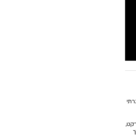
רוגבי וקריקט
גולף
ביליארד
תקצירים
רתי
רקט,
ך