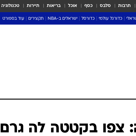
תרבות
סלבס
כסף
אוכל
בריאות
תיירות
טכנולוגיה
ראלי
כדורגל עולמי
כדורסל
ישראלים ב-NBA
תקצירים
עוד בספורט
ליגה אנגלית
ליגת העל
דני אבדיה
מונדיאל 2026
 העל
ליגה ספרדית
דאבל דריבל
NBA
נה
ליגה איטלקית
יורוליג וכדורסל אירופי
טבלאות
ו
ליגה גרמנית
ליגה לאומית
פודקאסטים
ליגה צרפתית
נבחרות ישראל בכדורסל
מסכמים מחזור
שראל
ליגת האלופות
כדורסל נשים
אבא של שבת
ית
הליגה האירופית
מעל הטבעת
דרום אמריקה
סערה בממלכה
טניס
טראש טוק
ספורט אמריקא
 צפו בקטטה לה גרם
פוקר