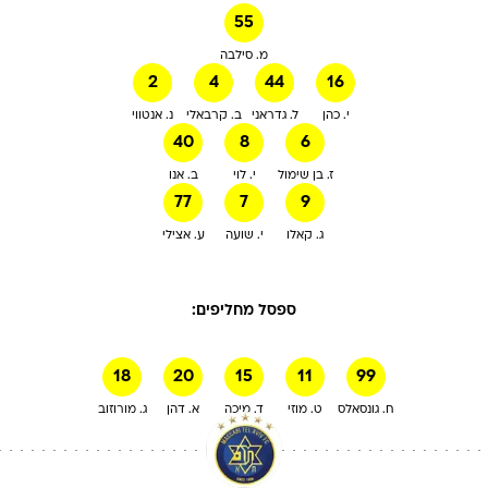
55
מ. סילבה
2
4
44
16
י. כהן
ל. גדראני
ב. קרבאלי
נ. אנטווי
40
8
6
ז. בן שימול
י. לוי
ב. אנו
77
7
9
ג. קאלו
י. שועה
ע. אצילי
ספסל מחליפים:
18
20
15
11
99
ח. גונסאלס
ט. מוזי
ד. מיכה
א. דהן
ג. מורוזוב