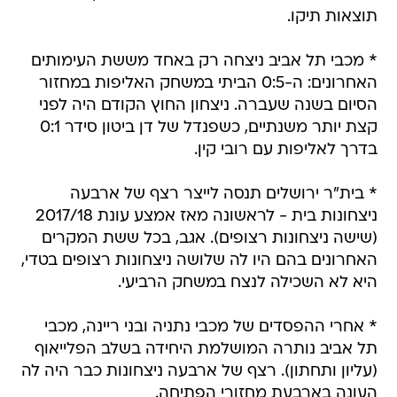
תוצאות תיקו.
* מכבי תל אביב ניצחה רק באחד מששת העימותים
האחרונים: ה-0:5 הביתי במשחק האליפות במחזור
הסיום בשנה שעברה. ניצחון החוץ הקודם היה לפני
קצת יותר משנתיים, כשפנדל של דן ביטון סידר 0:1
בדרך לאליפות עם רובי קין.
* בית"ר ירושלים תנסה לייצר רצף של ארבעה
ניצחונות בית - לראשונה מאז אמצע עונת 2017/18
(שישה ניצחונות רצופים). אגב, בכל ששת המקרים
האחרונים בהם היו לה שלושה ניצחונות רצופים בטדי,
היא לא השכילה לנצח במשחק הרביעי.
* אחרי ההפסדים של מכבי נתניה ובני ריינה, מכבי
תל אביב נותרה המושלמת היחידה בשלב הפלייאוף
(עליון ותחתון). רצף של ארבעה ניצחונות כבר היה לה
העונה בארבעת מחזורי הפתיחה.