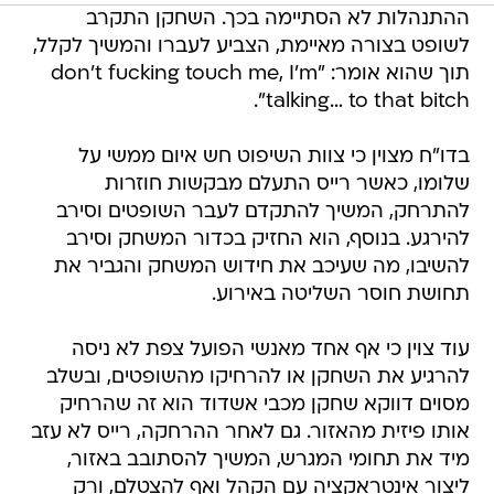
ההתנהלות לא הסתיימה בכך. השחקן התקרב
לשופט בצורה מאיימת, הצביע לעברו והמשיך לקלל,
תוך שהוא אומר: "don't fucking touch me, I'm
talking… to that bitch".
בדו"ח מצוין כי צוות השיפוט חש איום ממשי על
שלומו, כאשר רייס התעלם מבקשות חוזרות
להתרחק, המשיך להתקדם לעבר השופטים וסירב
להירגע. בנוסף, הוא החזיק בכדור המשחק וסירב
להשיבו, מה שעיכב את חידוש המשחק והגביר את
תחושת חוסר השליטה באירוע.
עוד צוין כי אף אחד מאנשי הפועל צפת לא ניסה
להרגיע את השחקן או להרחיקו מהשופטים, ובשלב
מסוים דווקא שחקן מכבי אשדוד הוא זה שהרחיק
אותו פיזית מהאזור. גם לאחר ההרחקה, רייס לא עזב
מיד את תחומי המגרש, המשיך להסתובב באזור,
ליצור אינטראקציה עם הקהל ואף להצטלם, ורק