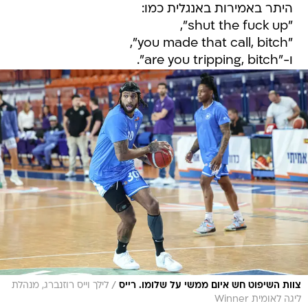
היתר באמירות באנגלית כמו:
"shut the fuck up",
"you made that call, bitch",
ו-"are you tripping, bitch".
/
צוות השיפוט חש איום ממשי על שלומו. רייס
לילך וייס רוזנברג, מנהלת
ליגה לאומית Winner