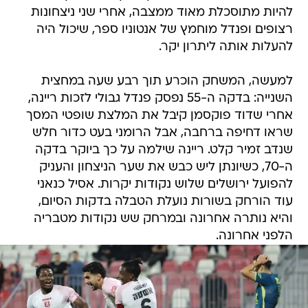
להיות מתוסכלת מאוד ממצבה, אחרי שני ניצחונות
רצופים ופנדל מוחמץ של אנטוניו ספר, שיכול היה
להעלות אותה ליתרון יקר.
למעשה, המשחק הוכרע תוך רבע שעה במחצית
השנייה: בדקה ה-55 נפסק פנדל גבולי לזכות ריינה,
אחרי שדוד פוקסמן קיבל את המלצת שופטי המסך
שראו דחיפה ברחבה, אבל הרומני בעט כדור חלש
שנדב זמיר קלט. ריינה שילמה על כך ביוקר בדקה
ה-70, כשיונתן ליש כבש את שער הניצחון והעניק
להפועל ירושלים שלוש נקודות יקרות. אסיל כנאני
עוד הורחק בשורות נועלת הטבלה בדקות הסיום,
והיא נותרה אחרונה ובמרחק שש נקודות מטבריה
הלפני אחרונה.