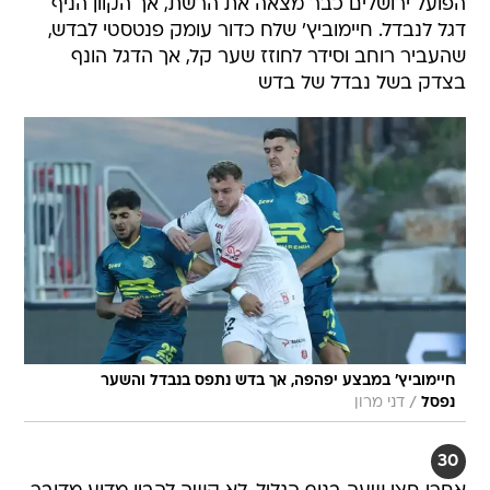
הפועל ירושלים כבר מצאה את הרשת, אך הקוון הניף
דגל לנבדל. חיימוביץ' שלח כדור עומק פנטסטי לבדש,
שהעביר רוחב וסידר לחוזז שער קל, אך הדגל הונף
בצדק בשל נבדל של בדש
חיימוביץ' במבצע יפהפה, אך בדש נתפס בנבדל והשער
/
נפסל
דני מרון
30