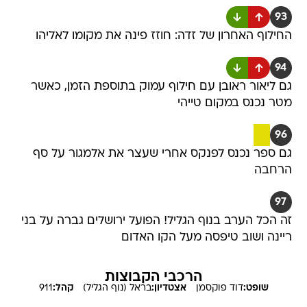
93
החילוף האחרון של זדה: חוזז פינה את מקומו לאליהו
94
גם ליאור ראובן עם חילוף עמוק בתוספת הזמן, כאשר
מטר נכנס במקום טייהי
96
גם ספר נכנס לפנקס אחרי שעצר את אלמגור על סף
הרחבה
97
זה הכל הערב בנוף הגליל! הפועל ירושלים גברה על בני
ריינה ושוב טיפסה מעל הקו האדום
הרכבי הקבוצות
שופט:
דוד
פוקסמן
אצטדיון:
בראל (נוף הגליל)
קהל:
911