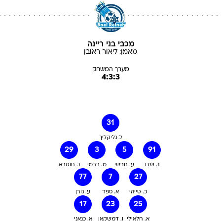
מכבי בני ריינה
מאמן:
ליאור
ראובן
מערך המשחק
4:3:3
31
ל. גליקליך
29
3
5
91
נ. שדו
ע. חבשי
מ. ברמי
נ. חוטבא
77
7
27
כ. טייהי
א. ספר
ע. גורן
17
23
25
א. חלאילי
ו. דמשקאן
א. כנאני