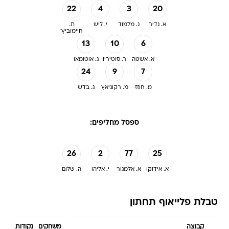
22
4
3
20
א. נדיר
נ. מלמוד
י. ליש
ת.
חיימוביץ'
13
10
6
א. אשטה
ר. סוטיריו
ג. אוטומאו
24
9
7
מ. חוזז
מ. רקוניאץ
ג. בדש
ספסל מחליפים:
26
2
77
25
א. אידוקו
א. אלמגור
י. אליהו
ה. שלום
טבלת פלייאוף תחתון
קבוצה
משחקים
נקודות