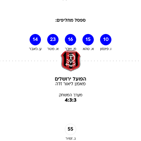
ספסל מחליפים:
14
23
16
15
10
ו. פינסון
א. טהא
מ. שכר
א. מטר
ע. ג'אבר
הפועל ירושלים
מאמן:
ליאור
זדה
מערך המשחק
4:3:3
55
נ. זמיר