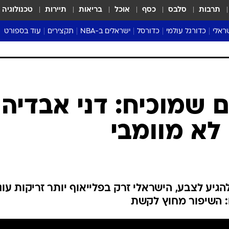
תרבות
סלבס
כסף
אוכל
בריאות
תיירות
טכנולוגיה
ראלי
כדורגל עולמי
כדורסל
ישראלים ב-NBA
תקצירים
עוד בספורט
ליגה אנגלית
ליגת העל
דני אבדיה
מונדיאל 2026
 העל
ליגה ספרדית
דאבל דריבל
NBA
נה
ליגה איטלקית
יורוליג וכדורסל אירופי
טבלאות
ו
ליגה גרמנית
ליגה לאומית
פודקאסטים
ליגה צרפתית
נבחרות ישראל בכדורסל
מסכמים מחזור
שראל
ליגת האלופות
כדורסל נשים
אבא של שבת
ית
הליגה האירופית
מעל הטבעת
דרום אמריקה
סערה בממלכה
טניס
טראש טוק
ספורט אמריקא
 שמוכיח: דני אבדיה
פוקר