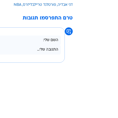
/
מקשה את החיים על היריבים. וומבי
bum Im
הדומיננטיות של אבדיה לא נעצרת שם
(לפניו רוברט וויליאמס ודונובן קלינגן
על 30.8% והולידיי על 39.3%.
דני אבדיה
פורטלנד טריילבלייזרס
NBA
טרם התפרסמו תגובות