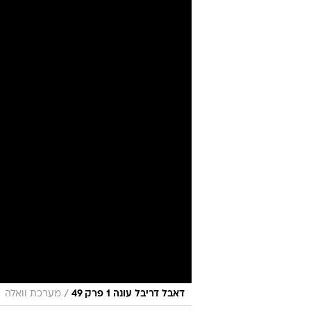
לא מפחד. גם 
מערכת וואלה ספורט
עודכן לאחרונה: 28.4.2026 / 4:30
בעוד שחקני פורטלנד ממעטים להג
מרוב כוכבי הקבוצה - ביחד. וג