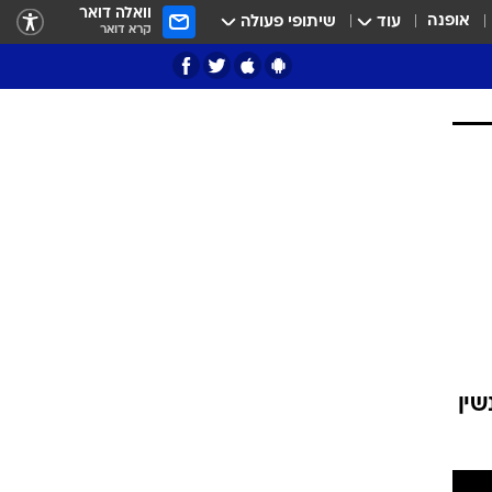
וואלה דואר
אופנה
עוד
שיתופי פעולה
קרא דואר
ציון 3
דאבל דריבל
י