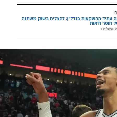
ה
ה עתיד ההשקעות בנדל"ן: להצליח בשוק משתנה
ל חוסר ודאות