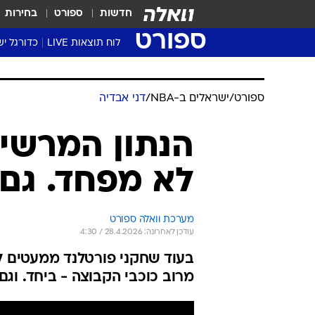
חדשות
ספורט
בחירות
ספורט
לוח תוצאות LIVE
כדורגל יש
ליגת העל Winner
סטט' ליגת
גביע המדי
גביע הטוט
שגרירים
נבחרות י
ליגה לאומ
ליגה א'
ספורט
/
ישראלים ב-NBA
/
דני אבדיה
הנתון המרשים