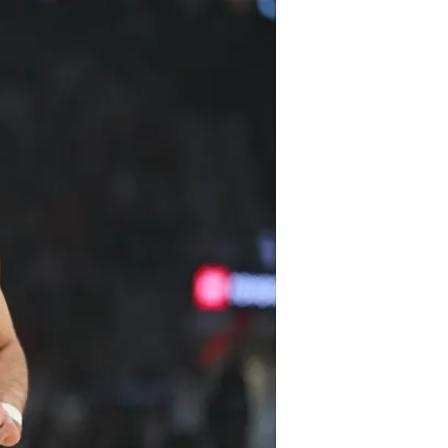
הסדירה הוא ה
הוא עומד על 9 ביקורים בקו העונשין למשחק (מה שמציב אותו בחלק העליון גם בפוסט-סיזן).
יותר זריקות עונשין מג'רו הולידיי, ס
וויליאמס - ביחד!