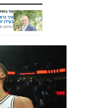
סקוט הנדרסון - 8
שיידון שארפ - 8
דונובן קלינגן - 4
טומאני קמארה - 4
רוברט וויליאמס - 3
בלייק ווסלי - 2
כריס מארי - 2
מאטיס ת'ייבול - 2
עוד בוואל
איך נרא
בעידן ש
בשיתוף CofaceBdi