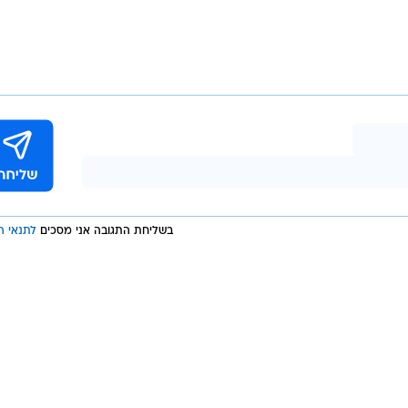
GettyImages, Soo
, כמובן. הוא מדורג שלישי בריבאונדים למשחק בבלייזרס
), שני באסיסטים (לפניו רק ג'רו הולידיי), ולא פחות מרשים מ
שני באחוזים מחוץ לקשת: בעונה הסדירה דייק ב-31.8%, וכעת הוא על 42.9% - לפניו רק סקוט
הנדרסון (46.2%). לשם השוואה, קלינגן עומד על 16.7%, שארפ 