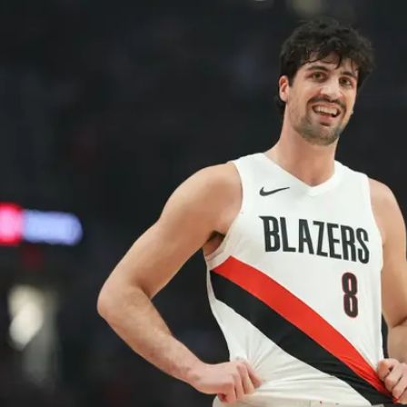
גיע לקו 9.2 פעמים בממוצע למשחק ובפלייאוף, שם השופטים לא פעם שורקים פ
קשה להגיד את אותם הדברים על יתר שחקני פורטלנד. בעוד הסופרסטאר הישראלי רשם 36
ביקורים בקו העונשין עד כה בסדרה, המקום השני הוא ג'רמי גרנט עם 10 בלבד. למע
קוט הנדרסון, שיידון שארפ, דונובן קלינגן, טומאני קמארה ורו