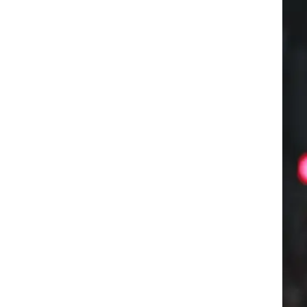
חות,
שה, אבדיה לקח
ברט