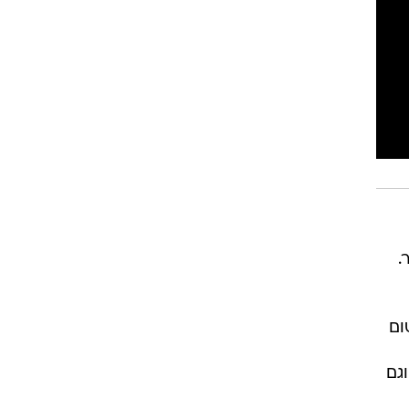
רוגבי וקריקט
גולף
ביליארד
תקצירים
.
טום
וגם