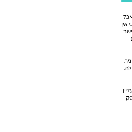
אבל
 אין
פשר
יר,
לה.
יין
פק