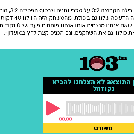
כשנשאל על נקודת השבירה, שבה הובילה הקבוצה 0:2 על מכבי נ
"אני מסכים לגמרי. שם בעצם התחילה הדעיכה שלנו גם ביכולת. מהמשחק הזה היו לנו 40 דקות
פנטסטיות, בשליטה מוחלטת. משחק שאם אנחנו מנצחים אותו אנחנו פותחים פער של 8 נקוד
ולנו, גם את השחקנים, וגם הכניס קצת לחץ במועדון".