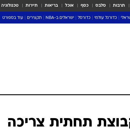
תרבות
סלבס
כסף
אוכל
בריאות
תיירות
טכנולוגיה
ראלי
כדורגל עולמי
כדורסל
ישראלים ב-NBA
תקצירים
עוד בספורט
ליגה אנגלית
ליגת העל
דני אבדיה
מונדיאל 2026
 העל
ליגה ספרדית
דאבל דריבל
NBA
נה
ליגה איטלקית
יורוליג וכדורסל אירופי
טבלאות
ו
ליגה גרמנית
ליגה לאומית
פודקאסטים
ליגה צרפתית
נבחרות ישראל בכדורסל
מסכמים מחזור
שראל
ליגת האלופות
כדורסל נשים
אבא של שבת
ית
הליגה האירופית
מעל הטבעת
דרום אמריקה
סערה בממלכה
טניס
טראש טוק
ספורט אמריקא
קבוצת תחתית צריכה
פוקר