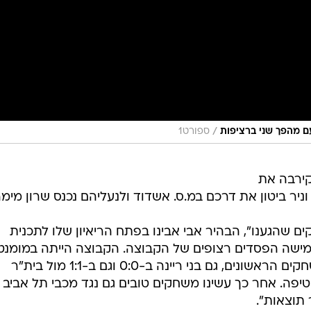
/
ספורט1
ירבה את
וניר ביטון את דרכם במ.ס. אשדוד ולנעליהם נכנס שרון מימר
 שהגענו", הבהיר אבי אבינו בפתח הריאיון שלו לתכנית
"הגענו אחרי חמישה הפסדים רצופים של הקבוצה. הקבוצה הייתה במומנ
מאוד לא טוב. אני חושב שבשני המשחקים הראשונים, גם בני ריינה ב-0:0 וגם ב-1:1 מול בית"ר
צב טיפה. אחר כך עשינו משחקים טובים גם נגד מכבי תל אביב 
 תוצאות".