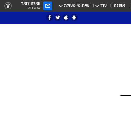
וואלה דואר
אופנה
עוד
שיתופי פעולה
קרא דואר
ציון 3
דאבל דריבל
י