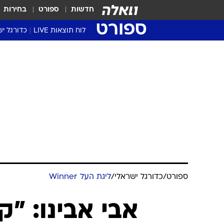
חדשות
ספורט
בחירות
ספורט
לוח תוצאות LIVE
כדורגל יש
ליגת העל Winner
סטט' ליגת
גביע המדי
גביע הטוט
שגרירים
נבחרות י
ליגה לאומ
ליגה א'
ספורט
/
כדורגל ישראלי
/
ליגת העל Winner
אבי אבינו: "