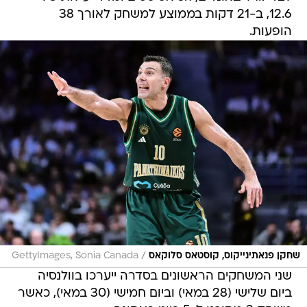
12.6, ב-21 דקות בממוצע למשחק לאורך 38
הופעות.
/
שחקן פנאתינייקוס, קוסטאס סלוקאס
GettyImages, Sonia Canada
שני המשחקים הראשונים בסדרה ייערכו בוולנסיה
ביום שלישי (28 במאי) וביום חמישי (30 במאי), כאשר