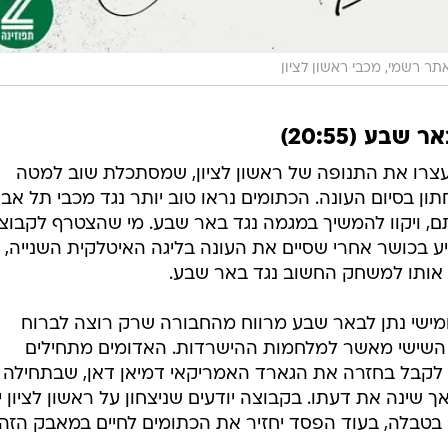
תר רשמי, מכבי ראשון לציון
בע (20:55)
רו את התנופה של ראשון לציון, שמסתכלת שוב למטה
 בסיום העונה. הכתומים נראו טוב יותר נגד מכבי תל אביב
ם, ויקוו להמשיך במגמה נגד באר שבע. מי שהצטרף לקבוצ
יע בכושר אחרי שסיים את העונה בליגה האיטלקית השנייה, 
 אותו למשחק החשוב נגד באר שבע.
 חמישי נתן לבאר שבע מרווח מהחבורה שרק רוצה לברוח
 השישי מאשר למלחמות ההישרדות. האדומים מתחילים
ם לקבל בחזרה את הגארד האמריקאי דמיאן דאן, שבתחילה 
שינה את דעתו. בקבוצה יודעים שניצחון על ראשון לציון י
טבלה, בעוד הפסד יחזיר את הכתומים לחיים במאבק הזה.