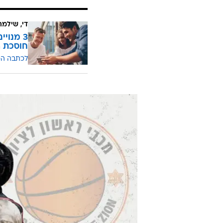
די, שילמ
חוסכת ה
לכתבה ה