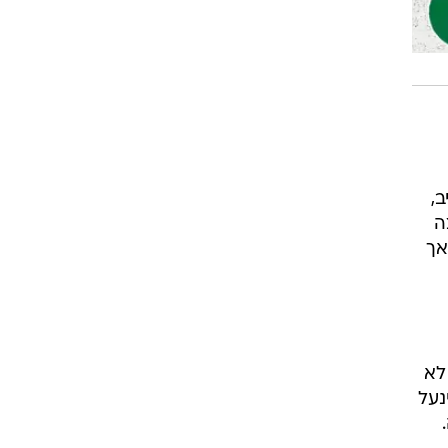
,
ה
אך
לא
נעל