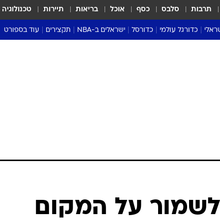
תרבות
סלבס
כסף
אוכל
בריאות
תיירות
טכנולוגיה
ראלי
כדורגל עולמי
כדורסל
ישראלים ב-NBA
תקצירים
עוד בספורט
ליגה אנגלית
ליגת העל
דני אבדיה
מונדיאל 2026
 העל
ליגה ספרדית
דאבל דריבל
NBA
נה
ליגה איטלקית
יורוליג וכדורסל אירופי
טבלאות
ו
ליגה גרמנית
ליגה לאומית
פודקאסטים
ליגה צרפתית
נבחרות ישראל בכדורסל
מסכמים מחזור
שראל
ליגת האלופות
כדורסל נשים
אבא של שבת
ית
הליגה האירופית
מעל הטבעת
דרום אמריקה
סערה בממלכה
טניס
טראש טוק
ספורט אמריקא
לשמור על המקום
פוקר