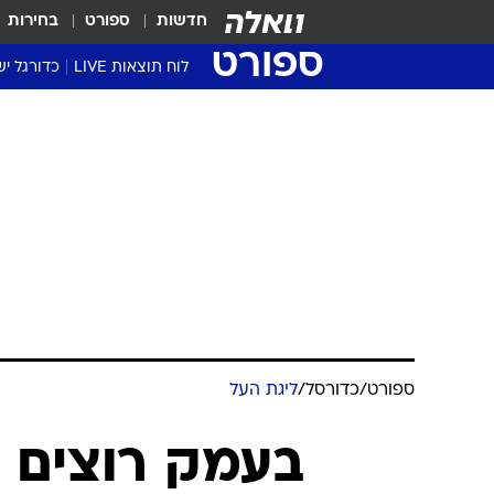
חדשות
ספורט
בחירות
ספורט
לוח תוצאות LIVE
כדורגל יש
ליגת העל Winner
סטט' ליגת
גביע המדי
גביע הטוט
שגרירים
נבחרות י
ליגה לאומ
ליגה א'
ספורט
/
כדורסל
/
ליגת העל
בעמק רוצים 