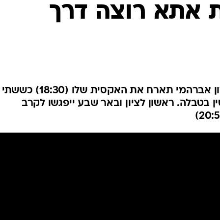
 אתא רוצה דרך
ענפים נוספים
לוח שידורים
החידה של ספור
ארכיון מדורים
כתבו לנו
שני בליגת העל: הקבוצה של שרון אברהמי תארח את האקסית שלו (18:30) כששתי
 בטבלה. ראשון לציון ובאר שבע ייפגשו לקרב