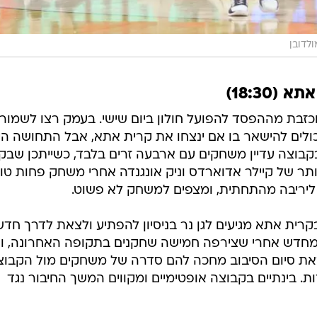
ולדובן
18:30)
זבת מההפסד להפועל חולון ביום שישי. בעמק רצו לשמור 
ולים להישאר בו אם ינצחו את קרית אתא, אבל התחושה הי
 בקבוצה עדיין משחקים עם ארבעה זרים בלבד, כשייתכן שבק
 יותר של קיילר אדוארדס וניק אונגנדה אחרי משחק פחות טו
 ליריבה מהתחתית, ומצפים למשחק לא פשוט.
קרית אתא מגיעים לגן נר בניסיון להפתיע ולצאת לדרך חדש
דש אחרי שצירפה חמישה שחקנים בתקופה האחרונה, ועד
ת סיום הסיבוב מחכה להם סדרה של משחקים מול הקבוצ
 בינתיים בקבוצה אופטימיים ומקווים המשך החיבור נגד