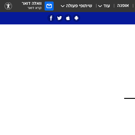
וואלה דואר
אופנה
עוד
שיתופי פעולה
קרא דואר
ציון 3
דאבל דריבל
י