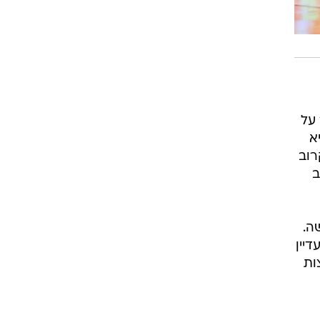
על
א
רוב
ב
ה.
יין
ות