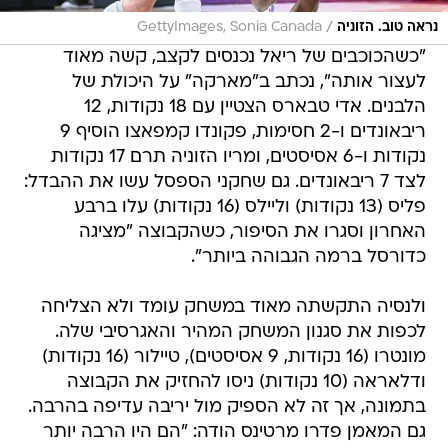
/
נראה טוב. הזוניה
GettyImages, Sonia Canada
"כשהכוכבים של ריאל נכנסים לקצב, קשה מאוד
לעצור אותה", נכתב ב"מארקה" על היכולת של
הלבנים. אדי טבארס הצטיין עם 18 נקודות, 12
ריבאונדים ו-2 חסימות, פקונדו קמפאצו הוסיף 9
נקודות ו-6 אסיסטים, ומריו הזוניה תרם 17 נקודות
לצד 7 ריבאונדים. גם שחקני הספסל עשו את ההבדל:
פליס (13 נקודות) וליילס (16 נקודות) עלו ברבע
האחרון וסגרו את הסיפור, כשהקבוצה "מציגה
כדורסל ברמה הגבוהה ביותר".
ולנסיה התקשתה מאוד במשחק עומד ולא הצליחה
לכפות את סגנון המשחק המהיר והאגרסיבי שלה.
מונטרו (16 נקודות, 9 אסיסטים), טיילור (16 נקודות)
ודלאראה (10 נקודות) ניסו להחזיק את הקבוצה
בתמונה, אך זה לא הספיק מול יריבה עדיפה בהרבה.
גם המאמן פדרו מרטינס הודה: "הם היו הרבה יותר