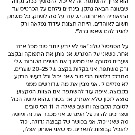
הוא צריך להשתפר. זה לא יכול להמשיך ככה. נקווה
שבעונה הבאה נתקן, בינתיים נילחם על הכרטיס עד
התיאוריה האחרונה. יש עוד על מה לשחק, כל משחק
חשוב לאוהדים. הייתה תצוגת עידוד נפלאה ורק
להגיד להם שאפו גדול".
על הספסול שלו: "אני לא יודע יותר טוב מכל אחד
אחר. כשאני על המגרש, אני נותן את התפוקה ובקצב
שערים מטורף. אני ממשיך את השנים הטובות שלי
ורק משתפר, אני בקלות בקצב של 20-25 שערים.
מתרכז בלהיות הכי טוב שאני יכול וכל רעשי הרקע
לא מזיזים לי. אני מבין את מה שדורשים ממני
בקבוצה, איפה עוד להשתפר. אם הצוות המקצועי
מוצא לנכון שלא אפתח, אני בטוח שהוא עושה הכול
לטובת הקבוצה וחושב שאלה ה-11 הכי טובים
שצריכים להיות על המגרש. אני מכבד את זה ועושה
מה שאני יכול. אני בכושר של קבוצה גדולה, יכול
להוביל קבוצות לתארים. מי שאני אשחק אצלו,