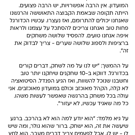
המועדון. אין הרבה אפשרויות, יש הרבה פצועים.
הייתה תקופה שבאמת הקבוצה התאוששה והרגשנו
שאנחנו יכולים להתרומם, ואז נעצרו. עכשיו הכדורגל
פחות טוב ואנחנו צריכים להסתכל על עצמנו ולראות
איפה אנחנו טועים. להפסיד שלושה משחקים
ברציפות ולספוג שלושה שערים - צריך לבדוק את
זה".
על ההמשך: "יש לנו על מה לשחק, דברים קורים
בכדורגל. דווקא ב-10 שחקנים שיחקנו יותר טוב
וחשבנו שנוכל להשוות, ואז הגיע הפנדל. הסיטואציה
לא קלה, הקהל מאוכזב וכולם במועדון מאוכזבים. אני
עולה בכל משחק בהרגשה שאפשר לעשות משהו.
כל מה שאגיד עכשיו, לא יעזור".
על גיא מלמד: "הוא יודע למה הוא לא בהרכב. ברגע
שיעשה את זה, הוא ישחק. ברור שהוא גולר, ומה שיש
לו - יש לו. אבל לפעמים צריך דברים מעבר. הוא לחץ