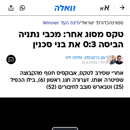
ספורט
/
כדורגל ישראלי
/
ליגת העל Winner
טקס מסוג אחר: מכבי נתניה
הביסה 0:3 את בני סכנין
רענן ברנובסקי, 
שלמה וייס
25.4.2026 / 19:10
אחרי שסירב לטקס, אבוקסיס חטף מהקבוצה
שפיטרה אותו. זערורה חגג ראשון (6), בילו הכפיל
(25) וטבארש סובב לחיבורים (52)