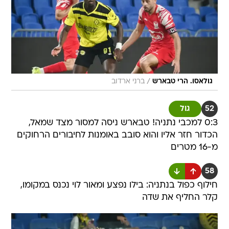
/
גולאסו. הרי טבארש
ברני ארדוב
52
גול
0:3 למכבי נתניה! טבארש ניסה למסור מצד שמאל,
הכדור חזר אליו והוא סובב באומנות לחיבורים הרחוקים
מ-16 מטרים
58
חילוף כפול בנתניה: בילו נפצע ומאור לוי נכנס במקומו,
קלר החליף את שדה