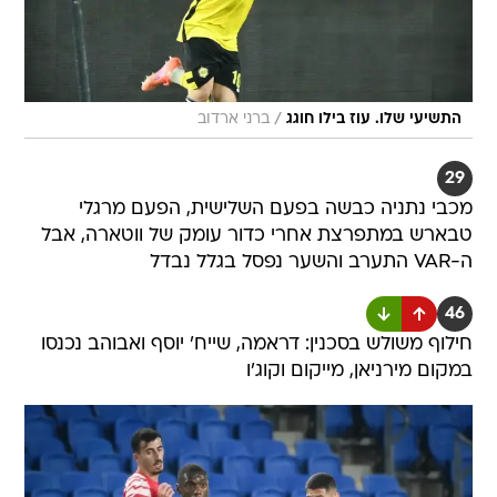
/
התשיעי שלו. עוז בילו חוגג
ברני ארדוב
29
מכבי נתניה כבשה בפעם השלישית, הפעם מרגלי
טבארש במתפרצת אחרי כדור עומק של ווטארה, אבל
ה-VAR התערב והשער נפסל בגלל נבדל
46
חילוף משולש בסכנין: דראמה, שייח' יוסף ואבוהב נכנסו
במקום מירניאן, מייקום וקוג'ו