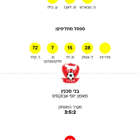
ה. טבארש
מ. דאבו
ע. בילו
ספסל מחליפים:
72
7
15
28
פדריניו
ד. אטלן
מ. לוי
מ.
ר. קלר
פלקושצ'נקו
בני סכנין
מאמן:
יוסי
אבוקסיס
מערך המשחק
3:5:2