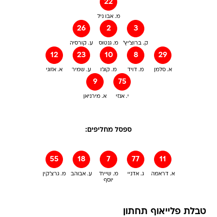
22
מ. אבו ניל
26
2
3
ק. ברוצ'יץ'
מ. גנטוס
ע. קורסיה
12
23
10
8
29
א. סלמן
מ. דויד
מ. קוג'ו
ע. שמיר
א. אזוגי
9
75
י. אנזי
א. מירניאן
ספסל מחליפים:
55
18
7
77
11
א. דראמה
ג. אדניי
מ. שייח'
ע. אבוהב
מ. גרצ'קין
יוסף
טבלת פלייאוף תחתון