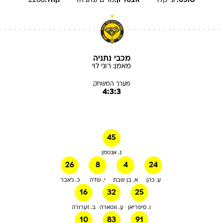
שופט:
יוני
קלז
אצטדיון:
מרים (נתניה)
קהל:
2206
מכבי נתניה
מאמן:
רוני
לוי
מערך המשחק
4:3:3
45
נ. אנטמן
26
8
4
24
ע. כהן
א. בן שבת
י. שדה
כ. ג'אבר
16
32
25
ו. סיפריאן
ע. ווטארה
ב. זערורה
10
83
91