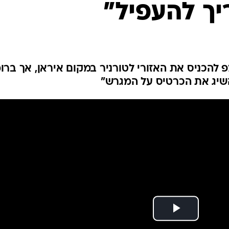
יך להעפיל"
ענפים נוספים
לוח שידורים
החידה של ספור
ארכיון מדורים
כתבו לנו
להכניס את האזורי לטורניר במקום איראן, אך ברו
השיג את הכרטיס על המגרש"