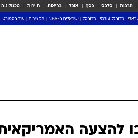
תרבות
סלבס
כסף
אוכל
בריאות
תיירות
טכנולוגיה
ראלי
כדורגל עולמי
כדורסל
ישראלים ב-NBA
תקצירים
עוד בספורט
ליגה אנגלית
ליגת העל
דני אבדיה
מונדיאל 2026
 העל
ליגה ספרדית
דאבל דריבל
NBA
נה
ליגה איטלקית
יורוליג וכדורסל אירופי
טבלאות
ו
ליגה גרמנית
ליגה לאומית
פודקאסטים
ליגה צרפתית
נבחרות ישראל בכדורסל
מסכמים מחזור
שראל
ליגת האלופות
כדורסל נשים
אבא של שבת
ית
הליגה האירופית
מעל הטבעת
דרום אמריקה
סערה בממלכה
טניס
טראש טוק
ספורט אמריקא
ו להצעה האמריקאית:
פוקר