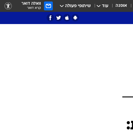
וואלה דואר
אופנה
עוד
שיתופי פעולה
קרא דואר
ציון 3
דאבל דריבל
י