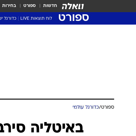
חדשות
ספורט
בחירות
ספורט
לוח תוצאות LIVE
כדורגל יש
ליגת העל Winner
סטט' ליגת
גביע המדי
גביע הטוט
שגרירים
נבחרות י
ליגה לאומ
ליגה א'
ספורט
/
כדורגל עולמי
באיטליה סירב