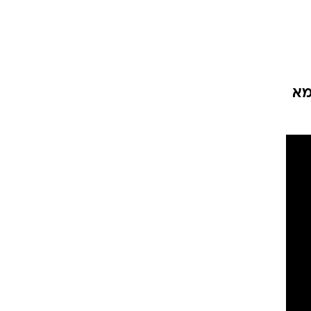
ט1
מחוץ לקווים
4-4-2
מא
משרד החוץ
רץ על הקווים
ספורט בחקירה
סוגרים שנה
מונדיאל 2014
בראש ובראשונה
אליפות אפריקה 2015
יורו צעירות 2013
לונדון 2012
יורו 2012