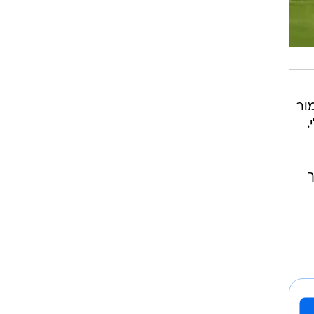
מור
.
ך