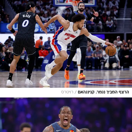
/
הרצף המביך נגמר. קנינגהאם
רויטרס