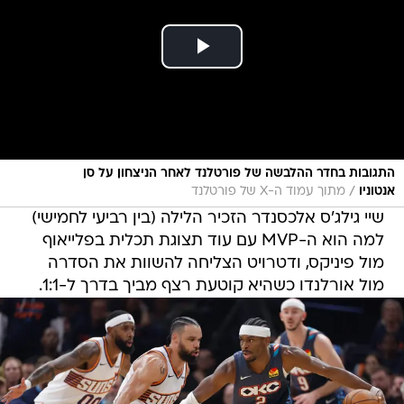
התגובות בחדר ההלבשה של פורטלנד לאחר הניצחון על סן
/
אנטוניו
מתוך עמוד ה-X של פורטלנד
שיי גילג'ס אלכסנדר הזכיר הלילה (בין רביעי לחמישי)
למה הוא ה-MVP עם עוד תצוגת תכלית בפלייאוף
מול פיניקס, ודטרויט הצליחה להשוות את הסדרה
מול אורלנדו כשהיא קוטעת רצף מביך בדרך ל-1:1.