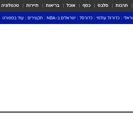
תרבות
סלבס
כסף
אוכל
בריאות
תיירות
טכנולוגיה
ראלי
כדורגל עולמי
כדורסל
ישראלים ב-NBA
תקצירים
עוד בספורט
ליגה אנגלית
ליגת העל
דני אבדיה
מונדיאל 2026
 העל
ליגה ספרדית
דאבל דריבל
NBA
נה
ליגה איטלקית
יורוליג וכדורסל אירופי
טבלאות
ו
ליגה גרמנית
ליגה לאומית
פודקאסטים
ליגה צרפתית
נבחרות ישראל בכדורסל
מסכמים מחזור
שראל
ליגת האלופות
כדורסל נשים
אבא של שבת
ית
הליגה האירופית
מעל הטבעת
דרום אמריקה
סערה בממלכה
טניס
טראש טוק
ספורט אמריקא
פוקר