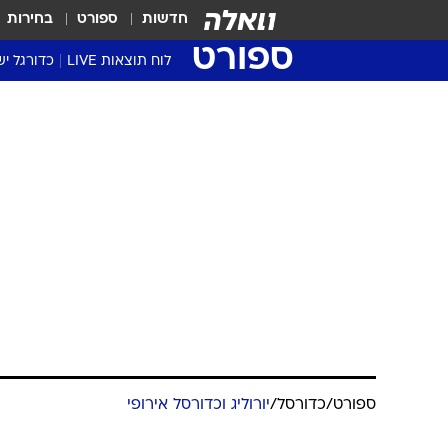
חדשות
ספורט
בחירות
ספורט
לוח תוצאות LIVE
כדורגל יש
ליגת העל Winner
סטט' ליגת
גביע המדי
גביע הטוט
שגרירים
נבחרות י
ליגה לאומ
ליגה א'
ספורט
/
כדורסל
/
יורוליג וכדורסל אירופי