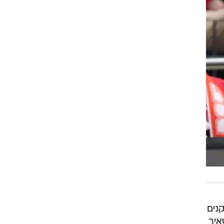
נים
איר