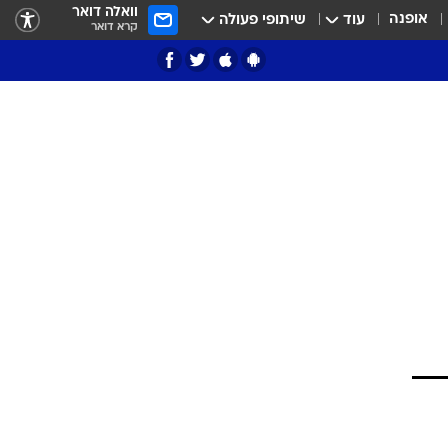
וואלה דואר
אופנה
עוד
שיתופי פעולה
קרא דואר
ציון 3
דאבל דריבל
י