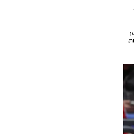
והפך
עמיד ממוצעים של 11.8 נקודות,