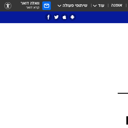
וואלה דואר
אופנה
עוד
שיתופי פעולה
קרא דואר
ציון 3
דאבל דריבל
י