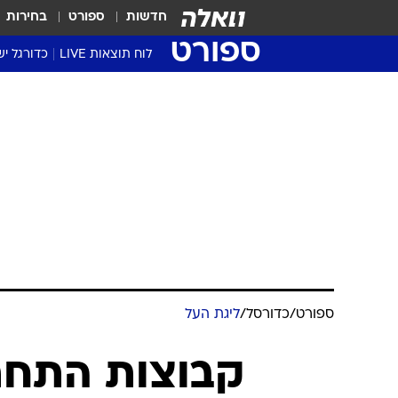
חדשות
ספורט
בחירות
ספורט
לוח תוצאות LIVE
כדורגל יש
ליגת העל Winner
סטט' ליגת
גביע המדי
גביע הטוט
שגרירים
נבחרות י
ליגה לאומ
ליגה א'
ספורט
/
כדורסל
/
ליגת העל
קבוצות התחת