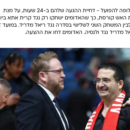
במסגרת השיחות הציעה המנהלת חלופה להפועל - דחיית ההגעה שלהם ב-24 שעות, על מנת
האש קורסת, כך שהאדומים ישחקו רק נגד קרית אתא ביו
 לבין המשחק השני לשלישי בסדרה נגד ריאל מדריד. במועד ז