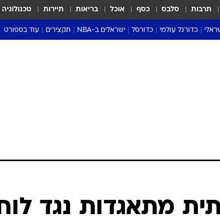
תרבות
סלבס
כסף
אוכל
בריאות
תיירות
טכנולוגיה
ראלי
כדורגל עולמי
כדורסל
ישראלים ב-NBA
תקצירים
עוד בספורט
ליגה אנגלית
ליגת העל
דני אבדיה
מונדיאל 2026
 העל
ליגה ספרדית
דאבל דריבל
NBA
נה
ליגה איטלקית
יורוליג וכדורסל אירופי
טבלאות
ו
ליגה גרמנית
ליגה לאומית
פודקאסטים
ליגה צרפתית
נבחרות ישראל בכדורסל
מסכמים מחזור
שראל
ליגת האלופות
כדורסל נשים
אבא של שבת
ית
הליגה האירופית
מעל הטבעת
דרום אמריקה
סערה בממלכה
טניס
טראש טוק
ספורט אמריקא
ית מתאגדות נגד לוח
פוקר