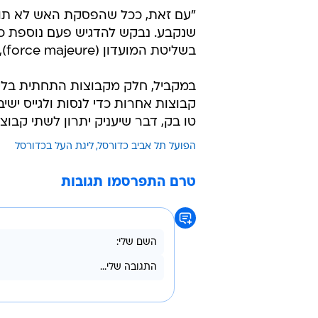
"עם זאת, ככל שהפסקת האש לא תואר
שנקבע. נבקש להדגיש פעם נוספת כי 
בשליטת המועדון (force majeure), ולא מחוסר רצון לקיים את המשחקים".
במקביל, חלק מקבוצות התחתית בליגת
קבוצות אחרות כדי לנסות ולגייס י
טו בק, דבר שיעניק יתרון לשתי קבו
הפועל תל אביב כדורסל
ליגת העל בכדורסל
טרם התפרסמו תגובות