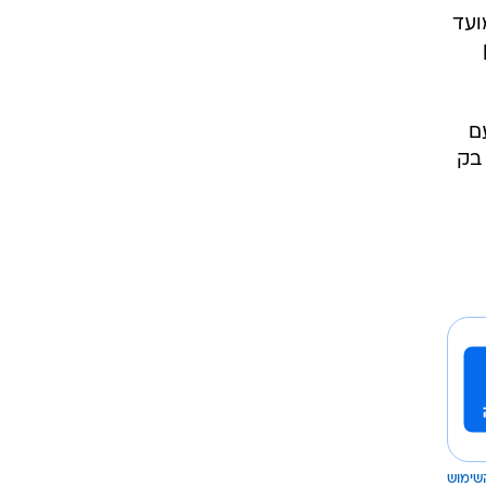
ועד
ם
 בק
שימוש