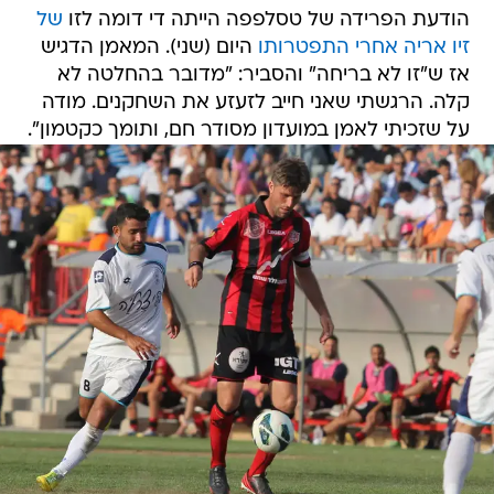
הודעת הפרידה של טסלפפה הייתה די דומה לזו
של
זיו אריה אחרי התפטרותו
היום (שני). המאמן הדגיש
אז ש"זו לא בריחה" והסביר: "מדובר בהחלטה לא
קלה. הרגשתי שאני חייב לזעזע את השחקנים. מודה
על שזכיתי לאמן במועדון מסודר חם, ותומך כקטמון".