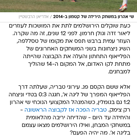
/
שי אהרון במשחק הירידה של קטמון ב-2014
אדריאן הרבשטיין
כעת שוקלים הירושלמים לתת את המושכות לעוזרים
ליאור זדה וגולן חרמון. לפני 12 שנים, זה מה שקרה.
העוזר עמית ברבש תפס את מקומו של טסללפה,
השיג ניצחונות בשני המשחקים האחרונים של
הפלייאוף התחתון והעלה את הקבוצה שהייתה
מתחת לקו האדום, אל המקום ה-14 שהוליך
למבחנים.
אלא ששם הקסם פג. עירוני טבריה, שעלתה דרך
הפלייאוף המפרך של ליגה א', חגגה 0:3 בטדי וניצחה
1:2 גם בגומלין, כשהמנהל המקצועי הנוכחי שי אהרון
רק צימק.
טבריה הפכה אז לקבוצה הראשונה
-
והיחידה עד היום - שהדיחה יריבה מהלאומית
במשחקי המבחן, ואילו הירושלמים מצאו עצמם
בליגה א'. מה יהיה הפעם?