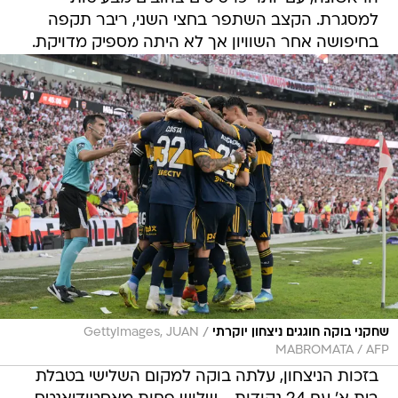
למסגרת. הקצב השתפר בחצי השני, ריבר תקפה
בחיפושה אחר השוויון אך לא היתה מספיק מדויקת.
/
שחקני בוקה חוגגים ניצחון יוקרתי
GettyImages, JUAN
MABROMATA / AFP
בזכות הניצחון, עלתה בוקה למקום השלישי בטבלת