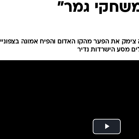
משחקי גמר"
ענפים נוספים
לוח שידורים
החידה של ספור
ארכיון מדורים
כתבו לנו
 צימק את הפער מהקו האדום והפיח אמונה בצפוניים
ם מסע הישרדות נדיר