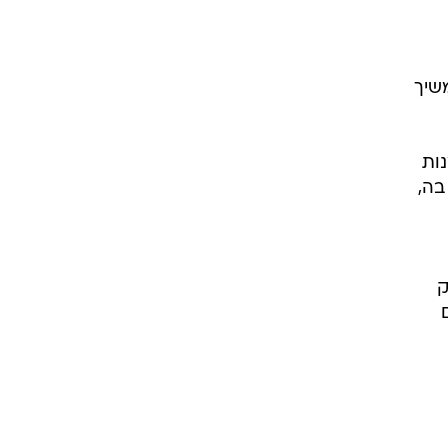
משיך
בל הזדמנות
בה,
ק