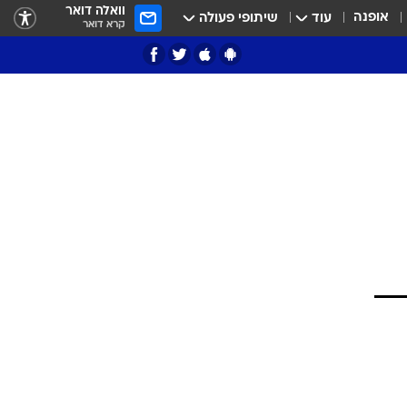
וואלה דואר
אופנה
עוד
שיתופי פעולה
קרא דואר
ציון 3
דאבל דריבל
י