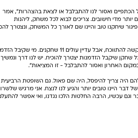
על הכתפיים ואסור לנו להתבלבל או לצאת בהצהרות", אמר
ם יותר מדי חישובים. צריכים לבוא לכל משחק, ליהנות
 בפיגור שיחקנו טוב והיינו שם לאורך כל המשחק, ונצטרך לה
על הסגל החסר הוסיף: "עם עובדות קשה להתווכח, אבל עדיין עולים 11 שחקנים. מי שקי
ל שחקן שיקבל הזדמנות יצטרך להוכיח. יש לנו דרך ונמשיך 
במקום האחרון ואסור להתבלבל - זו המציאות".
ם היה צריך להיפסל, היה שם פאול. גם השופטת הרביעית
 דבר היינו טובים יותר והגיע לנו לנצח. אני מרגיש שלשרו
בר וגם עכשיו, הרבה החלטות הלכו נגדנו, ואי אפשר להתעלם