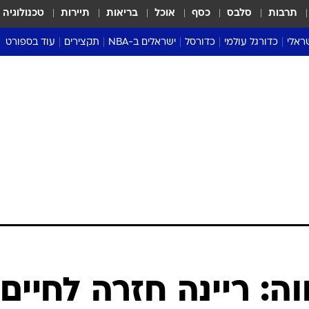
תרבות
סלבס
כסף
אוכל
בריאות
תיירות
טכנולוגיה
ראלי
כדורגל עולמי
כדורסל
ישראלים ב-NBA
תקצירים
עוד בספורט
ליגה אנגלית
ליגת העל
דני אבדיה
מונדיאל 2026
 העל
ליגה ספרדית
דאבל דריבל
NBA
נה
ליגה איטלקית
יורוליג וכדורסל אירופי
טבלאות
ו
ליגה גרמנית
ליגה לאומית
פודקאסטים
ליגה צרפתית
נבחרות ישראל בכדורסל
מסכמים מחזור
שראל
ליגת האלופות
כדורסל נשים
אבא של שבת
ית
הליגה האירופית
מעל הטבעת
דרום אמריקה
סערה בממלכה
טניס
טראש טוק
ספורט אמריקא
ה: ריינה חזרה לחיים
פוקר