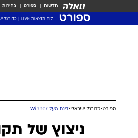
חדשות
ספורט
בחירות
ספורט
לוח תוצאות LIVE
כדורגל יש
ליגת העל Winner
סטט' ליגת
גביע המדי
גביע הטוט
שגרירים
נבחרות י
ליגה לאומ
ליגה א'
ספורט
/
כדורגל ישראלי
/
ליגת העל Winner
ניצוץ של תקוו