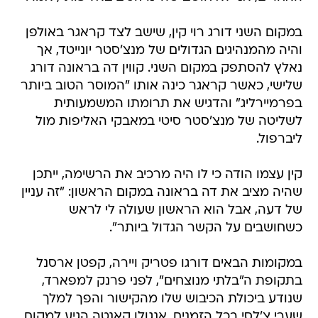
במקום השני דורג רוי קין, שישב לצד קראגר באולפן
והיה מהמנהיגים הגדולים של מנצ'סטר יונייטד, אך
נאלץ להסתפק במקום השני. קווין דה בראונה דורג
שלישי, כאשר קראגר כינה אותו "המוסר הטוב ביותר
בפרמיירליג" והדגיש את תרומתו המשמעותית
לשליטה של מנצ'סטר סיטי במאבקי האליפות מול
ליברפול.
קין עצמו הודה כי לו היה מרכיב את הרשימה, ייתכן
שהיה מציב את דה בראונה במקום הראשון: "זה עניין
של דעה, אבל הוא הראשון שעולה לי לראש
כשחושבים על הקשר הגדול ביותר".
במקומות הבאים דורגו פטריק ויירה, קפטן ארסנל
בתקופת ה"בלתי מנוצחים", לפני פרנק למפארד,
שנודע ביכולת הכיבוש שלו מהקישור והפך למלך
שערי צ'לסי בכל הזמנים. אנגולו קאנטה הגיע למקום