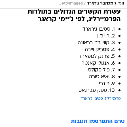
/
הגדול מכולם? ג'רארד
GettyImages
עשרת הקשרים הגדולים בתולדות
הפרמיירליג, לפי ג'יימי קראגר
1. סטיבן ג'רארד
2. רוי קין
3. קווין דה בראונה
4. פטריק ויירה
5. פרנק למפארד
6. אנגולו קאנטה
7. פול סקולס
8. יאיא טורה
9. רודרי
10. ססק פברגאס
פרמיירליג
סטיבן ג'רארד
טרם התפרסמו תגובות