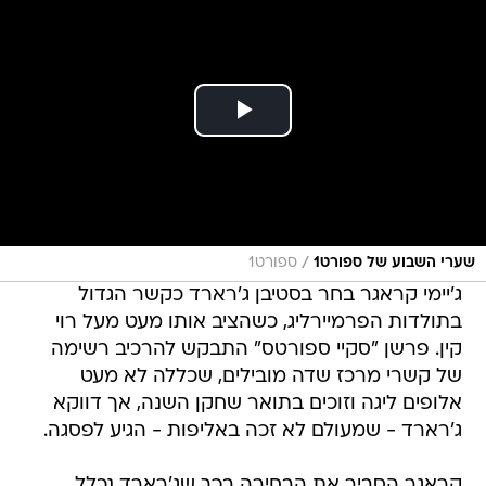
/
שערי השבוע של ספורט1
ספורט1
ג'יימי קראגר בחר בסטיבן ג'רארד כקשר הגדול
בתולדות הפרמיירליג, כשהציב אותו מעט מעל רוי
קין. פרשן "סקיי ספורטס" התבקש להרכיב רשימה
של קשרי מרכז שדה מובילים, שכללה לא מעט
אלופים ליגה וזוכים בתואר שחקן השנה, אך דווקא
ג'רארד - שמעולם לא זכה באליפות - הגיע לפסגה.
קראגר הסביר את הבחירה בכך שג'רארד נכלל