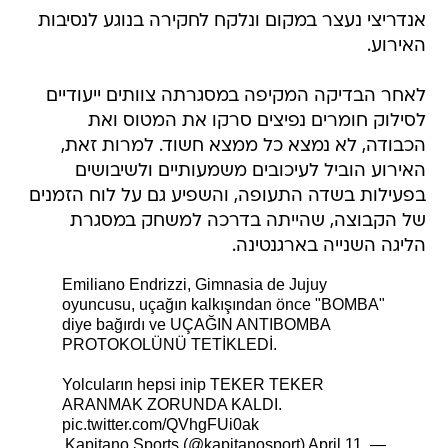
אנדריצי נעצר במקום ונלקח לחקירה בנוגע לנסיבות
האירוע.
לאחר הבדיקה המקיפה במסגרתה צוותים ייעודיים
לסילוק חומרים נפיצים סרקו את המטוס ואת
הכבודה, לא נמצא כל ממצא חשוד. למרות זאת,
האירוע הוביל לעיכובים משמעותיים ולשיבושים
בפעילות בשדה התעופה, והשפיע גם על לוח הזמנים
של הקבוצה, שהייתה בדרכה למשחק במסגרת
הליגה השנייה בארגנטינה.
Emiliano Endrizzi, Gimnasia de Jujuy
oyuncusu, uçağın kalkışından önce "BOMBA"
diye bağırdı ve UÇAĞIN ANTIBOMBA
PROTOKOLÜNÜ TETİKLEDİ.
Yolcuların hepsi inip TEKER TEKER
ARANMAK ZORUNDA KALDI.
pic.twitter.com/QVhgFUi0ak
April 11,
— Kapitano Sports (@kapitanosport)