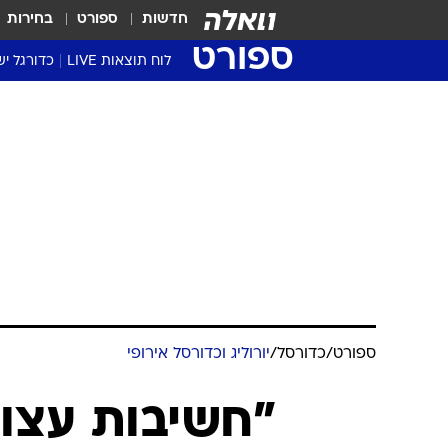
חדשות
ספורט
בחירות
ספורט
לוח תוצאות LIVE
כדורגל יש
ליגת העל Winner
סטט' ליגת
גביע המדי
גביע הטוט
שגרירים
נבחרות י
ליגה לאומ
ליגה א'
ספורט
/
כדורסל
/
יורוליג וכדורסל אירופי
"חשיבות עצומ