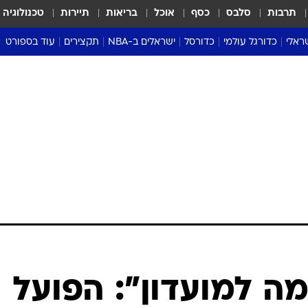
תרבות
סלבס
כסף
אוכל
בריאות
תיירות
טכנולוגיה
ראלי
כדורגל עולמי
כדורסל
ישראלים ב-NBA
תקצירים
עוד בספורט
ליגה אנגלית
ליגת העל
דני אבדיה
מונדיאל 2026
 העל
ליגה ספרדית
דאבל דריבל
NBA
נה
ליגה איטלקית
יורוליג וכדורסל אירופי
טבלאות
ו
ליגה גרמנית
ליגה לאומית
פודקאסטים
ליגה צרפתית
נבחרות ישראל בכדורסל
מסכמים מחזור
שראל
ליגת האלופות
כדורסל נשים
אבא של שבת
ית
הליגה האירופית
מעל הטבעת
דרום אמריקה
סערה בממלכה
טניס
טראש טוק
ספורט אמריקא
ה למועדון": הפועל
פוקר