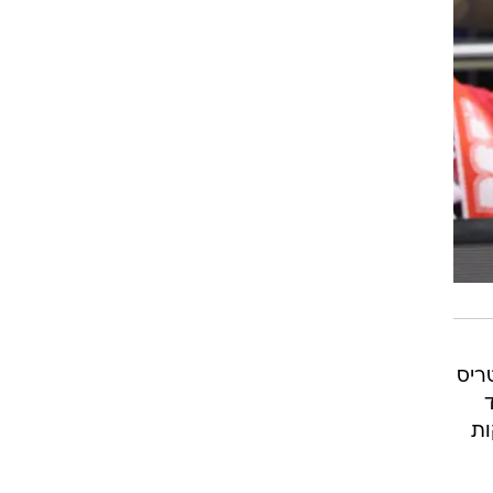
ריס
ם ועוד
ות