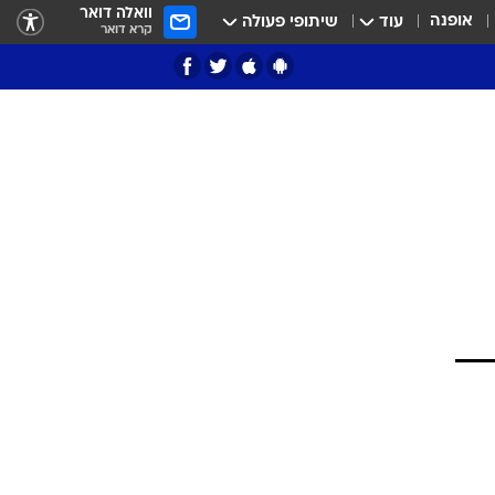
וואלה דואר
אופנה
עוד
שיתופי פעולה
קרא דואר
ציון 3
דאבל דריבל
י