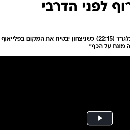
וף לפני הדרבי
ענפים נוספים
לוח שידורים
החידה של ספור
ארכיון מדורים
כתבו לנו
האדומים יפגשו את הצהובים בבלגרד (22:15) כשניצחון יבטיח את המקום בפלייאוף
מה מונח על הכף"