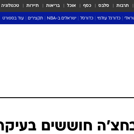
תרבות
סלבס
כסף
אוכל
בריאות
תיירות
טכנולוגיה
ראלי
כדורגל עולמי
כדורסל
ישראלים ב-NBA
תקצירים
עוד בספורט
ליגה אנגלית
ליגת העל
דני אבדיה
מונדיאל 2026
 העל
ליגה ספרדית
דאבל דריבל
NBA
נה
ליגה איטלקית
יורוליג וכדורסל אירופי
טבלאות
ו
ליגה גרמנית
ליגה לאומית
פודקאסטים
ליגה צרפתית
נבחרות ישראל בכדורסל
מסכמים מחזור
שראל
ליגת האלופות
כדורסל נשים
אבא של שבת
ית
הליגה האירופית
מעל הטבעת
דרום אמריקה
סערה בממלכה
טניס
טראש טוק
ספורט אמריקא
חצ'ה חוששים בעיקר
פוקר