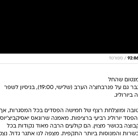
/
ספורט1
מנטום שהחל
בניצחון הגדול על פנאתינייקוס ולהתגבר גם על פנרבחצ'ה הערב (שלישי, 19:00), בניסיון לשפר
יורוליג.
בה ומוצלחת רצף של חמישה הפסדים בכל המסגרות, אך 
מהפסד יורוליג רביעי ברציפות. מאמנה שרונאס יאסיקביצ'יוס
צה בכושר מצוין. הם קולעים הרבה מאוד נקודות בכל
ות והמנוסות ביותר התקפית. מצפה לנו אתגר גדול. נצט