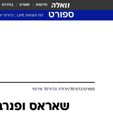
חדשות
ספורט
בחירות
ספורט
לוח תוצאות LIVE
כדורגל יש
ליגת העל Winner
סטט' ליגת
גביע המדי
גביע הטוט
שגרירים
נבחרות י
ליגה לאומ
ליגה א'
ספורט
/
כדורסל
/
יורוליג וכדורסל אירופי
שאראס ופנרב