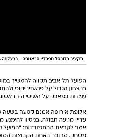
תקציר כדורסל ספרדי: סראגוסה - ברצלונה 92:86
הפועל תל אביב תקווה להמשיך במו
עמדות במאבק על השישייה הראשונה ב
אלופת אירופה אמנם קטעה בשעה טו
עדיין מגיעה חבולה, בניסיון להימנע 
אמר לקראת ההתמודדות: "הפועל קבו
משחק. מדובר באחת הקבוצות המוכשר