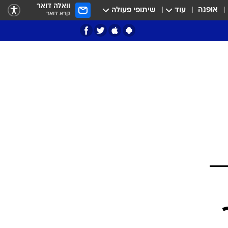
וואלה דואר
אופנה
עוד
שיתופי פעולה
קרא דואר
ציון 3
דאבל דריבל
י