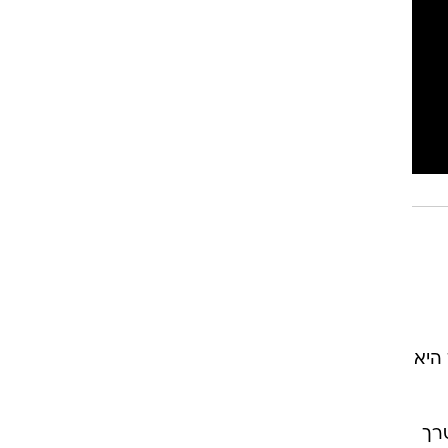
רוגבי וקריקט
גולף
ביליארד
תקצירים
היא
רך