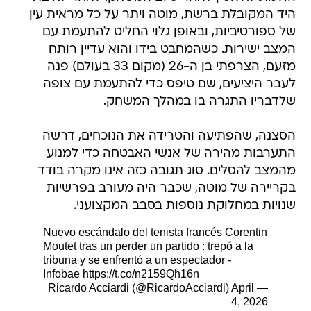
היד המקובלת ברשת, מוטה ויתר על כל מראית עין
של ספורטיביות, ובאופן גלוי החליט להתעמת עם
המצב ישירות. כשהמחבט בידו והוא עדיין רותח
מזעם, הצרפתי בן ה-26 (מקום 33 בעולם) פנה
לעבר היציעים, שם טיפס כדי להתעמת עם צופה
שלדבריו התגרה בו במהלך המשחק.
הסצנה, שהפתיעה והטרידה את הנוכחים, דרשה
התערבות מהירה של אנשי האבטחה כדי למנוע
מהמצב להסלים. סוג תגובה כזה אינו מקרה בודד
בקריירה של מוטה, שכבר היה מעורב בפרשיות
שנויות במחלוקת נוספות בסבב המקצועני.
Nuevo escándalo del tenista francés Corentin
Moutet tras un perder un partido : trepó a la
tribuna y se enfrentó a un espectador -
Infobae
https://t.co/n2159Qh16n
April
— Ricardo Acciardi (@RicardoAcciardi)
4, 2026