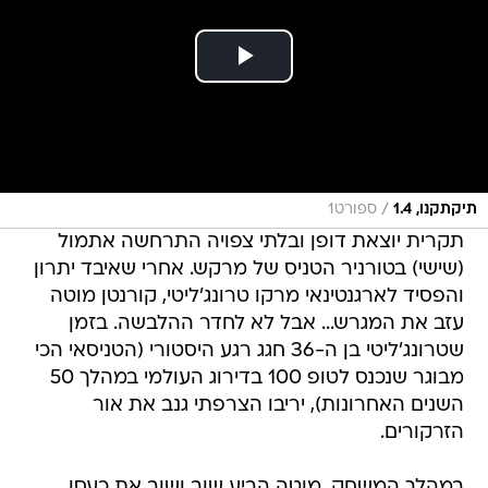
/
תיקתקנו, 1.4
ספורט1
תקרית יוצאת דופן ובלתי צפויה התרחשה אתמול
(שישי) בטורניר הטניס של מרקש. אחרי שאיבד יתרון
והפסיד לארגנטינאי מרקו טרונג'ליטי, קורנטן מוטה
עזב את המגרש... אבל לא לחדר ההלבשה. בזמן
שטרונג'ליטי בן ה-36 חגג רגע היסטורי (הטניסאי הכי
מבוגר שנכנס לטופ 100 בדירוג העולמי במהלך 50
השנים האחרונות), יריבו הצרפתי גנב את אור
הזרקורים.
במהלך המשחק, מוטה הביע שוב ושוב את כעסו