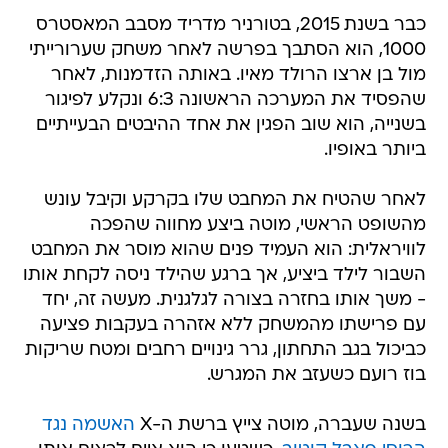
כבר בשנת 2015, בטורניר מדריד מסבב המאסטרס
1000, הוא הסתבך בפרשה לאחר משחק שערורייתי
מול בן ארצו הרולד מאיו. באותה הזדמנות, לאחר
שהפסיד את המערכה הראשונה 6:3 ונקלע לפיגור
בשנייה, הוא שוב הפגין את אחד ההיבטים הבעייתיים
ביותר באופיו.
לאחר שהטיח את המחבט שלו בקרקע וקיבל עונש
מהשופט הראשי, מוטה ביצע מחווה שהפכה
לוויראלית: הוא העמיד פנים שהוא מוסר את המחבט
השבור לילד ביציע, אך ברגע שהילד ניסה לקחת אותו
- משך אותו בחזרה בצורה לגלגנית. מעשה זה, יחד
עם פרישתו מהמשחק ללא אזהרה בעקבות פציעה
כביכול בגב התחתון, גרר גינויים רחבים ומטח שריקות
בוז רועם כשעזב את המגרש.
בשנה שעברה, מוטה צייץ ברשת ה-X
האשמה נגד