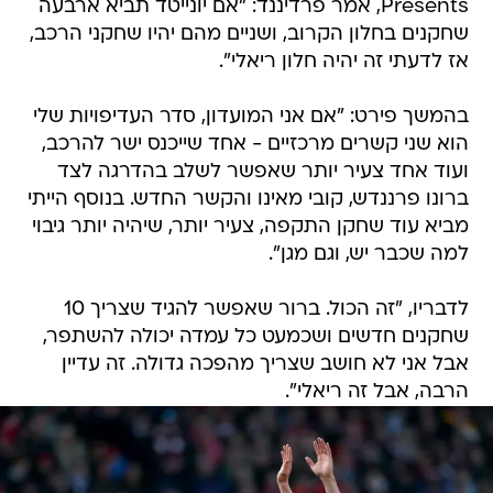
Presents, אמר פרדיננד: "אם יונייטד תביא ארבעה
שחקנים בחלון הקרוב, ושניים מהם יהיו שחקני הרכב,
אז לדעתי זה יהיה חלון ריאלי".
בהמשך פירט: "אם אני המועדון, סדר העדיפויות שלי
הוא שני קשרים מרכזיים - אחד שייכנס ישר להרכב,
ועוד אחד צעיר יותר שאפשר לשלב בהדרגה לצד
ברונו פרננדש, קובי מאינו והקשר החדש. בנוסף הייתי
מביא עוד שחקן התקפה, צעיר יותר, שיהיה יותר גיבוי
למה שכבר יש, וגם מגן".
לדבריו, "זה הכול. ברור שאפשר להגיד שצריך 10
שחקנים חדשים ושכמעט כל עמדה יכולה להשתפר,
אבל אני לא חושב שצריך מהפכה גדולה. זה עדיין
הרבה, אבל זה ריאלי".