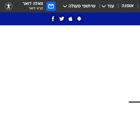
וואלה דואר
אופנה
עוד
שיתופי פעולה
קרא דואר
ציון 3
דאבל דריבל
י