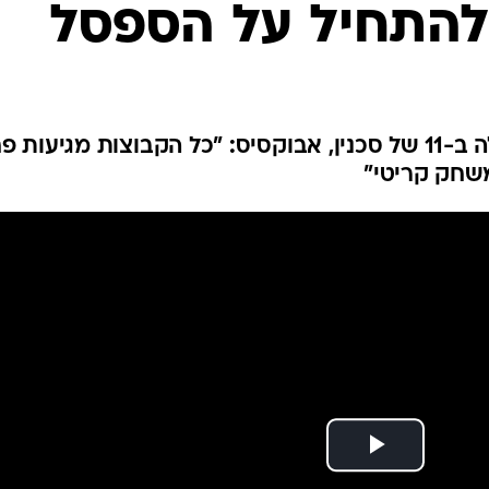
 להתחיל על הספסל
ענפים נוספים
לוח שידורים
החידה של ספור
ארכיון מדורים
כתבו לנו
החלוץ הארמני שב לישראל ויעלה ב-11 של סכנין, אבוקסיס: "כל הקבוצות מגיעות
משחק קריטי"