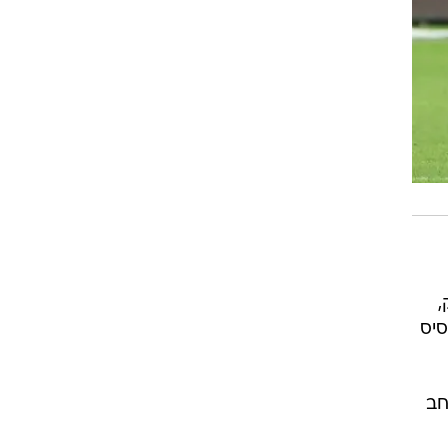
,
בוקסיס
חב