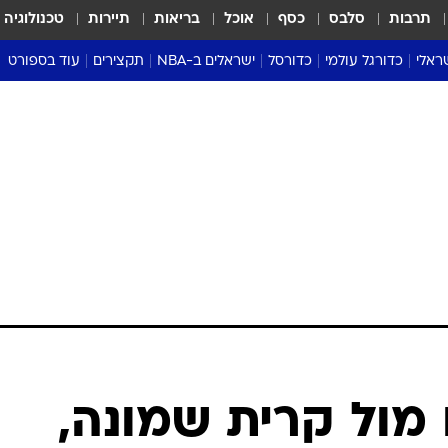
תרבות
סלבס
כסף
אוכל
בריאות
תיירות
טכנולוגיה
ראלי
כדורגל עולמי
כדורסל
ישראלים ב-NBA
תקצירים
עוד בספורט
ליגה אנגלית
ליגת העל
דני אבדיה
מונדיאל 2026
 העל
ליגה ספרדית
דאבל דריבל
NBA
נה
ליגה איטלקית
יורוליג וכדורסל אירופי
טבלאות
ו
ליגה גרמנית
ליגה לאומית
פודקאסטים
ליגה צרפתית
נבחרות ישראל בכדורסל
מסכמים מחזור
שראל
ליגת האלופות
כדורסל נשים
אבא של שבת
ית
הליגה האירופית
מעל הטבעת
דרום אמריקה
סערה בממלכה
טניס
טראש טוק
ספורט אמריקא
 מול קרית שמונה,
פוקר