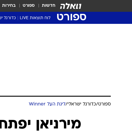
חדשות
ספורט
בחירות
ספורט
לוח תוצאות LIVE
כדורגל יש
ליגת העל Winner
סטט' ליגת
גביע המדי
גביע הטוט
שגרירים
נבחרות י
ליגה לאומ
ליגה א'
ספורט
/
כדורגל ישראלי
/
ליגת העל Winner
מירניאן יפתח