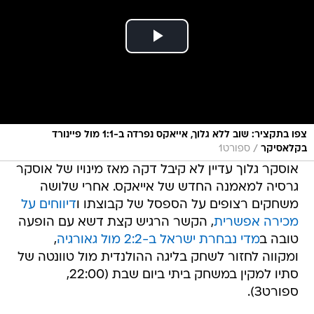
צפו בתקציר: שוב ללא גלוך, אייאקס נפרדה ב-1:1 מול פיינורד
/
בקלאסיקר
ספורט1
אוסקר גלוך עדיין לא קיבל דקה מאז מינויו של אוסקר
גרסיה למאמנה החדש של אייאקס. אחרי שלושה
משחקים רצופים על הספסל של קבוצתו ו
דיווחים על
מכירה אפשרית
, הקשר הרגיש קצת דשא עם הופעה
טובה ב
מדי נבחרת ישראל ב-2:2 מול גאורגיה
,
ומקווה לחזור לשחק בליגה ההולנדית מול טוונטה של
סתיו למקין במשחק ביתי ביום שבת (22:00,
ספורט3).