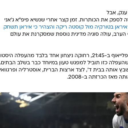
עדי ענק, אבל
ה לספק את הכותרות. זמן קצר אחרי שנשיא פיפ"א ג'אני
ראן בטורקיה מול קוסטה ריקה והצהיר כי איראן תשחק
 הערב, עולה סוגיה מדינית נוספת שמסקרנת את עולם
קוסובו, שתארח את טורקיה בגמר הפלייאוף ב-21:45, רחוקה ניצחון אחד בלבד מהעפלה הי
שהעפלה כזו תוביל למפגש טעון במיוחד כבר בשלב הבתים.
בץ אותה בבית ד', לצד ארצות הברית, אוסטרליה ופרגוואי 
מאז הכרזתה ב-2008.