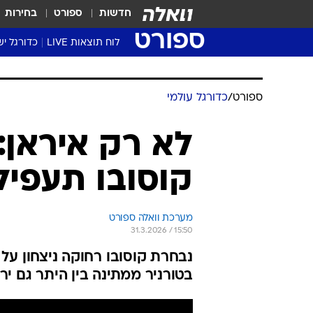
חדשות
ספורט
בחירות
ספורט
לוח תוצאות LIVE
כדורגל יש
ליגת העל Winner
סטט' ליגת
ספורט
/
כדורגל עולמי
גביע המדי
גביע הטוט
לא רק איראן:
שגרירים
קוסובו תעפיל
נבחרות י
ליגה לאומ
ליגה א'
מערכת וואלה ספורט
31.3.2026 / 15:50
נבחרת קוסובו רחוקה ניצחון ע
בטורניר ממתינה בין היתר גם 