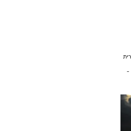
רוגבי וקריקט
גולף
ביליארד
תקצירים
סטורית
-