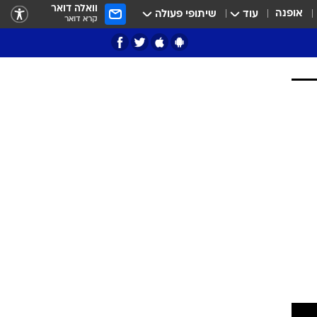
וואלה דואר
אופנה
עוד
שיתופי פעולה
קרא דואר
ציון 3
דאבל דריבל
י