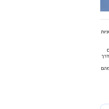
שה בריטים בלבד שירדו מ-10 שניות בריצה ל-100 מטר ומ-20 שניות
ם
דרך
מהם