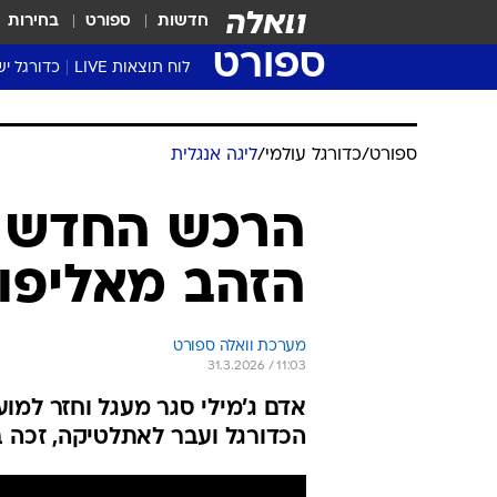
חדשות
ספורט
בחירות
ספורט
לוח תוצאות LIVE
כדורגל יש
ליגת העל Winner
סטט' ליגת
ספורט
/
כדורגל עולמי
/
ליגה אנגלית
גביע המדי
גביע הטוט
הרכש החדש ש
שגרירים
הזהב מאליפו
נבחרות י
ליגה לאומ
ליגה א'
מערכת וואלה ספורט
31.3.2026 / 11:03
אדם ג'מילי סגר מעגל וחזר למו
הכדורגל ועבר לאתלטיקה, זכה 