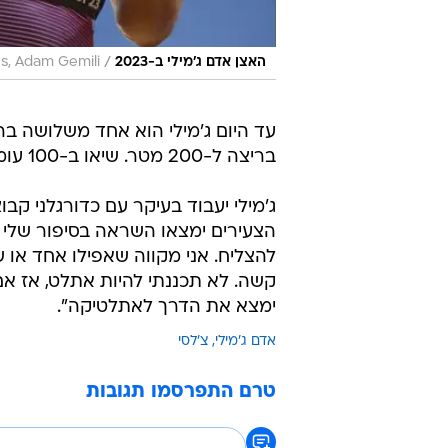
/
האצן אדם ג'מילי ב-2023
s, Adam Gemili
בריצה ל-200 מטר. שיאו ב-100 עומד על 9.97 שניות ובמרחק הכפול על 19.97 שניות.
ג'מילי יעבוד בעיקר עם כדורגלני קב
הצעירים ימצאו השראה בסיפור שלי ו
להצליח. אני מקווה שאפילו אחד או 
קשה. לא תכננתי להיות אתלט, אז אם
ימצא את הדרך לאתלטיקה".
אדם ג'מילי
צ'לסי
טרם התפרסמו תגובות