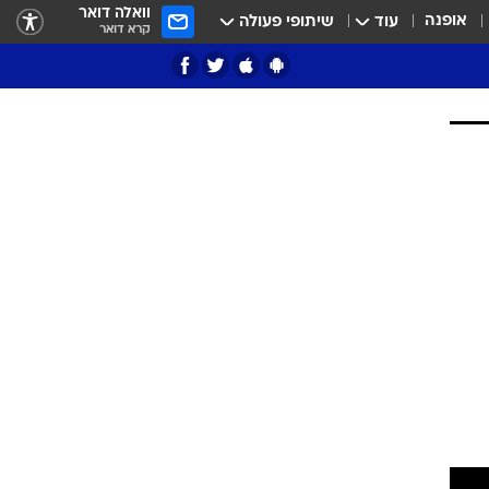
וואלה דואר
אופנה
עוד
שיתופי פעולה
קרא דואר
ציון 3
דאבל דריבל
י