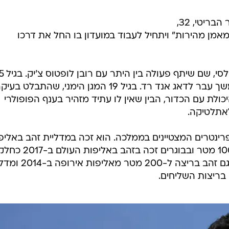
אדם ג'מילי חוזר לשורשים. הספרינטר הבריטי, 32,
אמן מהירות" ויתחיל לעבוד במועדון בו החל את דרכו
ג'מילי שיחק כדורגל באקדמיה של צ'לסי, שם
עבר למחלקת הנוער של רדינג ובהמשך עבר לדאג אנד רד. בגיל 19 המגן הימני, שהתבלט בע
ולת עם הכדור, הבין שאין לו עתיד מזהיר בענף הפופולרי
לאתלטיקה.
ינטרים המצטיינים בממלכה. הוא זכה במדליית זהב באליפ
העולם באתלטיקה לנוער בריצה ל-100 מטר ובבוגרים זכה בזהב באליפות העולם ב-017
מרביעיית 4X100 של בריטניה. יש לו גם זהב בריצה ל-200 מ
 בריצות השליחים.