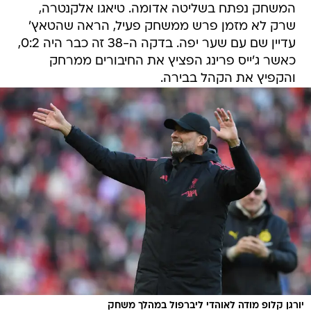
עדיין שם עם שער יפה. בדקה ה-38 זה כבר היה 0:2,
כאשר ג'ייס פרינג הפציץ את החיבורים ממרחק
והקפיץ את הקהל בבירה.
יורגן קלופ מודה לאוהדי ליברפול במהלך משחק
/
ותיקים
GettyImages