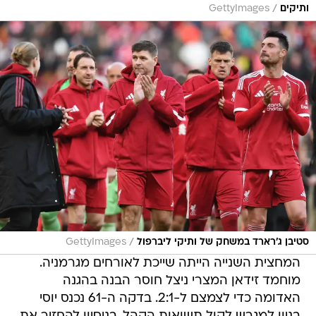
/
סטיבן ג'רארד במשחק של ותיקי ליברפול
GettyImages
המחצית השנייה הייתה שייכת לאורחים מגרמניה.
מוחמד זידאן המצרי ניצל חוסר הבנה בהגנה
האדומה כדי לצמצם ל-2:1. בדקה ה-61 נכנס יוסי
בניון למגרש לקול תשואות הקהל, בניסיון להחזיר את
השליטה לליברפול, אך דורטמונד המשיכה ללחוץ.