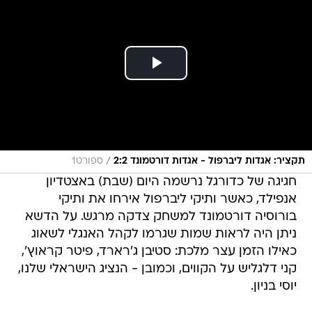
/
תקציר: אגדות ליברפול - אגדות דורטמונד 2:2
ספורט1
חגיגה של כדורגל נרשמה היום (שבת) באצטדיון
אנפילד, כאשר ותיקי ליברפול אירחו את ותיקי
בורוסיה דורטמונד למשחק צדקה מרגש. על הדשא
ניתן היה לראות שמות שגרמו לקהל האנגלי לשאוג
כאילו הזמן עצר מלכת: סטיבן ג'רארד, פיטר קראוץ',
קני דלגליש על הקווים, וכמובן - הנציג הישראלי שלנו,
יוסי בניון.
המשחק נפתח בשליטה אדומה. טיאגו אלקנטרה,
שרק לא מזמן פרש ממשחק פעיל, הראה שהטאץ'