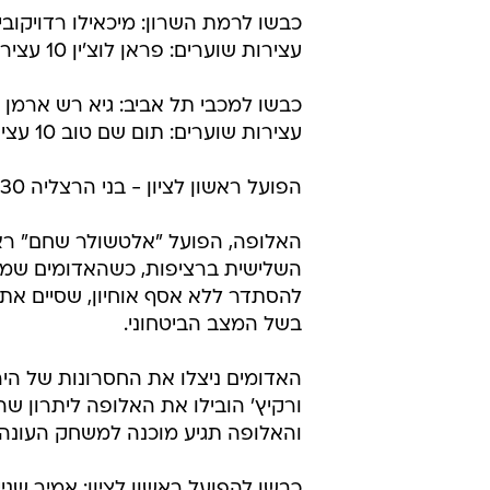
כבשו לרמת השרון: מיכאילו רדויקוביץ' 13, מילאן פאבלוביץ
עצירות שוערים: פראן לוצ'ין 10 עצירות ב-29%, אושרי רזניק 4 ב-26%.
כבשו למכבי תל אביב: גיא רש ארמן 10, תומר רש ארמן 6.
עצירות שוערים: תום שם טוב 10 עצירות ב-25%, אורן מאירוביץ' 2 ב-22%.
הפועל ראשון לציון - בני הרצליה 23:30 (8:14)
האלופה, הפועל "אלטשולר שחם" ראשו
השלישית ברציפות, כשהאדומים שמר
להסתדר ללא אסף אוחיון, שסיים את ה
בשל המצב הביטחוני.
האדומים ניצלו את החסרונות של היר
ורקיץ' הובילו את האלופה ליתרון ש
והאלופה תגיע מוכנה למשחק העונה ביום שני. בסיום: 30
כבשו להפועל ראשון לציון: אמיר שניידר 10, בן גונ