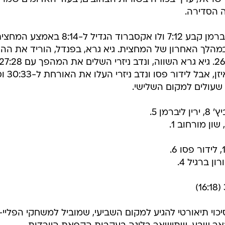
 הסדירה.
הפתיחה הייתה של אשדוד, כשירין ליברמן קבע 7:12 ולו אקסברוד הגדיל ל-8:14 באמצע 
אשונה. לידור פסו צימק ל-18:14 במהלך האחרון של המחצית. גיא גרא, בפנדל, הוריד את
לשלושה שערים, וניב לוי צימק ל-26:24. גיא גרא השווה, ונדב ניזרי השלים את המהפך עם 28
בדקה ה-50. אלכסנדר באביץ' עו
ן 5.
יכוי תיאורטי להגיע למקום השביעי, שמוביל למשחקי הפליי-א