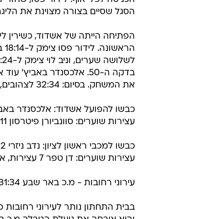
הסגל שסיים בצורה מצוינת את הליגה
הר
את המשחק. בסיום: 32:34 לצהובים, שעולים למקום השלישי.
כבשו להפועל אשדוד: אלכסנדר באביץ' 8, ירין ליברמ
עצירות שוערים: סוונביורן פיטרסון 11, שון מורחוב 1.
כבשו למכבי ראשון לציון: נדב ניזרי 12, לידור פסו 6.
עצירות שוערים: דן טפר 7 עצירות, אורון ברגיל 4.
עירוני רחובות - מ.כ באר שבע 31:34 (16:18)
בבית התחתון נותר לעירוני רחובות ס