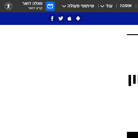
וואלה דואר
אופנה
עוד
שיתופי פעולה
קרא דואר
ציון 3
דאבל דריבל
ן
י