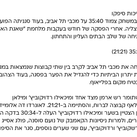
יכות סיפקו
את הסחורה: א.ס רמת השרון גברה במשחק צמוד 35:40 על מכבי תל אביב, בעוד סגניתה הפו
יצחה 23:30 את בני הרצליה. אחרי הפסקה של חודש בעקבות מלחמת "שאגת האר
חה של שלב הבתים העליון והתחתון.
ת השרון, אירחה את מכבי תל אביב לקרב בין שתי קבוצות שנמצאות במ
יתרון הביתיות כדי להגדיל את הפער בפסגה, בעוד הצהוב
טיח מקום בפלייאוף.
מר רש ארמן מצד אחד ומיכאילו רדויקוביץ' ומילאן
פאבלוביץ' מהעבר השני לא אפשרו לאף קבוצה לברוח, והסתיימה ב-21:21. לאונרדו דה א
ם, ולמרות ניסיונות הקאמבק של נועם סוסנה, פולג אסייג
קוביץ' ורדויקוביץ', עם שני שערים נוספים, סגר את הסיפור