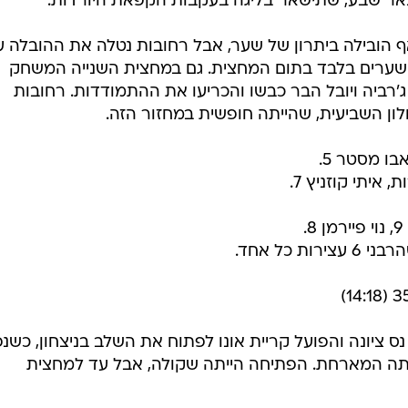
באר שבע, שתישאר בליגה בעקבות הקפאת היורדות.
 הובילה ביתרון של שער, אבל רחובות נטלה את ההובלה ע
 שערים בלבד בתום המחצית. גם במחצית השנייה המשחק
, ובמצב של 29:29 יוליאן ג'רביה ויובל הבר כבשו והכריעו את ההתמודדות. רחובות
ון השביעית, שהייתה חופשית במחזור הזה.
 כל אחד.
ס ציונה והפועל קריית אונו לפתוח את השלב בניצחון, כשנפ
הייתה המארחת. הפתיחה הייתה שקולה, אבל עד למחצית