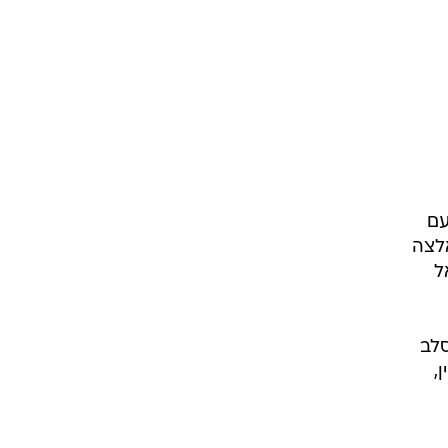
עם
לצה
ל
סלב
,