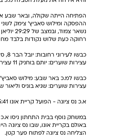
והיא אירחה את נועלת הטבלה מ.כ 
הפתיחה הייתה שקולה, ובאר שבע אף
ההפסקה ומילוש סאביץ' צימק לשני
נשאר צמוד
רחוקה כעת שלוש נקודות בלבד מחול
כבשו לעירוני רחובות: יובל הבר 8, סאבו מסטר 5.
עצירות שוערים: יותם בוחניק 11 עצירות, איתי קוזניץ 7.
כבשו למ.כ באר שבע: מילוש סאביץ' 9, נוי פיירמן 8.
עצירות שוערים: שגיא בוניס וליאור שהרבני 6 עצירות
א.כ נס ציונה - הפועל קריית אונו 35:41 (14:18)
במשחק נוסף בבית התחתון ניסו א.כ נ
באולם בקריית אונו, שבו נס ציונה 
הצליחה נס ציונה לפתוח פער קטן.