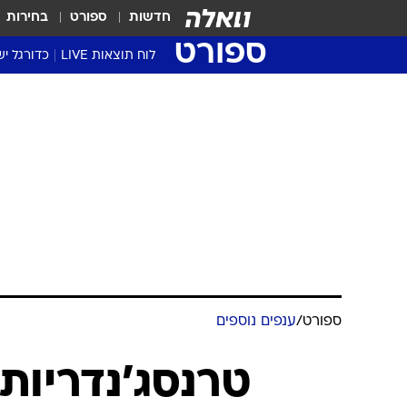
חדשות
ספורט
בחירות
ספורט
לוח תוצאות LIVE
כדורגל יש
ליגת העל Winner
סטט' ליגת
גביע המדי
גביע הטוט
שגרירים
נבחרות י
ליגה לאומ
ליגה א'
ספורט
/
ענפים נוספים
טרנסג'נדריות