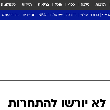
תרבות
סלבס
כסף
אוכל
בריאות
תיירות
טכנולוגיה
ראלי
כדורגל עולמי
כדורסל
ישראלים ב-NBA
תקצירים
עוד בספורט
ליגה אנגלית
ליגת העל
דני אבדיה
מונדיאל 2026
 העל
ליגה ספרדית
דאבל דריבל
NBA
נה
ליגה איטלקית
יורוליג וכדורסל אירופי
טבלאות
ו
ליגה גרמנית
ליגה לאומית
פודקאסטים
ליגה צרפתית
נבחרות ישראל בכדורסל
מסכמים מחזור
שראל
ליגת האלופות
כדורסל נשים
אבא של שבת
ית
הליגה האירופית
מעל הטבעת
דרום אמריקה
סערה בממלכה
טניס
טראש טוק
ספורט אמריקא
 לא יורשו להתחרות
פוקר