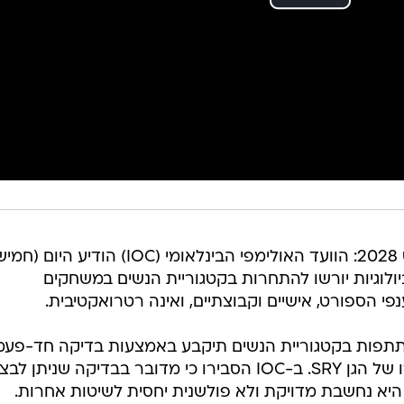
החלטה דרמטית לקראת לוס אנג'לס 2028: הוועד האולימפי הבינלאומי (IOC) הודיע היום
ולוגיות יורשו להתחרות בקטגוריית הנשים במשחקים
י הספורט, אישיים וקבוצתיים, ואינה רטרואקטיבית.
תתפות בקטגוריית הנשים תיקבע באמצעות בדיקה חד-פעמ
שנועדה לזהות את נוכחותו או היעדרו של הגן SRY. ב-IOC הסבירו כי מדובר בבדיקה שניתן ל
י היא נחשבת מדויקת ולא פולשנית יחסית לשיטות אחרות.