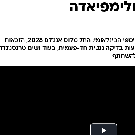
לימפיאדה
ענפים נוספים
לוח שידורים
החידה של ספור
ארכיון מדורים
כתבו לנו
החלטה דרמטית של הוועד האולימפי הבינלאומי: החל מלוס אנג'לס 2028, הזכאות
ת בדיקה גנטית חד-פעמית, בעוד נשים טרנסג'נדרי