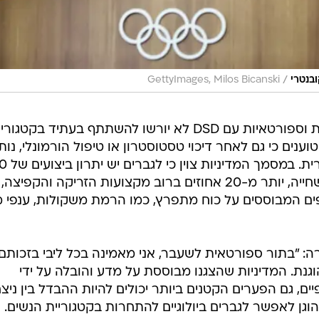
/
ובנטרי
GettyImages, Milos Bicanski
במקביל, הובהר כי נשים טרנסג'נדריות וספורטאיות עם DSD לא יורשו להשתתף בעתיד בקטגו
נשים באולימפיאדה, כאשר ב-IOC טוענים כי גם לאחר דיכוי טסטוסטרון או טיפול הורמונלי, נו
12 אחוזים ברוב מקצועות הריצה והשחייה, יותר מ-20 אחוזים ברוב מקצועות הזריקה והקפיצה,
מ-100 אחוזים בענפים המבוססים על כוח מתפרץ, כמו הרמת משקולות, ענפי 
נטרי, אמרה: "בתור ספורטאית לשעבר, אני מאמינה בכל ליבי בזכות
נת. המדיניות שהצגנו מבוססת על מדע והובלה על ידי
ם, גם הפערים הקטנים ביותר יכולים להיות ההבדל בין ניצח
הוגן לאפשר לגברים ביולוגיים להתחרות בקטגוריית הנשים.