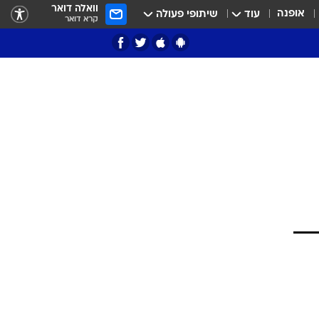
וואלה דואר
אופנה
עוד
שיתופי פעולה
קרא דואר
ציון 3
דאבל דריבל
י