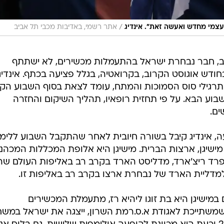
/
עצמי מחדש ואעשה זאת". אינדיג
אתר רשמי, באדיבות מכבי תל אביב
יב, חבר נבחרת ישראל בהתעמלות מכשירים, לא ישתתף
דש אוגוסט הקרוב, בקרואטיה, בגלל פציעה בכתף. אינדיג
רגילי סוס הסמוכות והמתח, עומד לצאת בסוף השבוע הק
שבוע הבא. על פי תחזית רופאיו, תהליך השיקום והחזרה
ים.
 אינדיג קיבל בשורה חיובית לאחר שהתקבל השבוע ללימו
ישיגן, ארצות הברית. מישיגן היא אלופת המכללות המכהנ
פרד ריצ'ארד, מדליסט הארד בקרב רב באליפות העולם שה
 במישיגן היא בת זוגו ליהיא רז, מתעמלת המכשירים
 שמשתייכת לאגודת א.ס.רמת השרון, ייצגה את ישראל במש