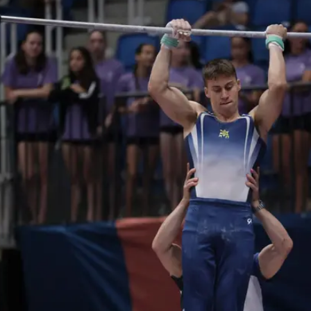
ענפים נוספים
לוח שידורים
החידה של ספור
ארכיון מדורים
כתבו לנו