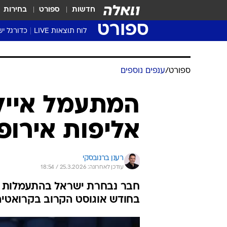
חדשות
ספורט
בחירות
ספורט
לוח תוצאות LIVE
כדורגל יש
ליגת העל Winner
סטט' ליגת
ספורט
/
ענפים נוספים
גביע המדי
גביע הטוט
המתעמל אייל 
שגרירים
אליפות אירופ
נבחרות י
ליגה לאומ
ליגה א'
רענן ברנובסקי
עודכן לאחרונה: 25.3.2026 / 18:54
חבר נבחרת ישראל בהתעמלות מ
בחודש אוגוסט הקרוב בקרואטיה