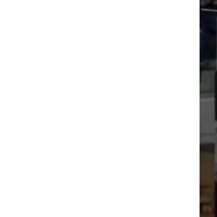
ט1
מחוץ לקווים
4-4-2
משרד החוץ
רץ על הקווים
ספורט בחקירה
סוגרים שנה
מונדיאל 2014
בראש ובראשונה
אליפות אפריקה 2015
יורו צעירות 2013
לונדון 2012
יורו 2012