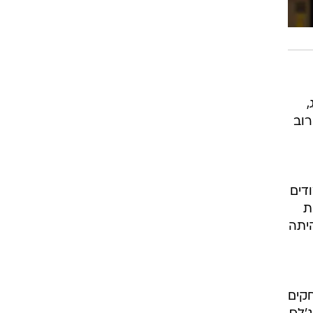
רוגבי וקריקט
גולף
ביליארד
תקצירים
,
רוב
דים
ת
יתה
חקים