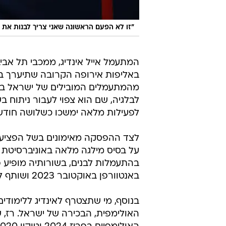
"זו לא הפעם הראשונה שאני צריך לבנות את 
המתעמל אייל אינדיג, ממכבי תל אב
באליפות אירופה הקרובה שתיערך בחו
מהמתעמלים המובילים של ישראל בת
לבלגיה, שם הוא צפוי לעבור ניתוח ב
לפעילות מלאה ימשכו כשלושה חודש
לצד ההפסקה מאימונים בשל הפציעה,
על בסיס מילגה מלאה באוניברסיטת מ
בהתעמלות לבנים, בשורותיה מופיע 
באנטוורפן באוקטובר 2023 ושותף למדליית הארד של נבחרת ארצו בקרב רב באליפות זו.
בנוסף, מי שתצטרף לאינדיג ללימודים
האולימפית, הבכירה של ישראל. רז,