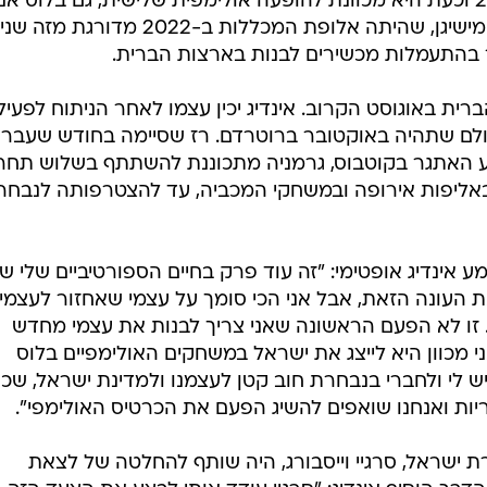
האולימפיים בפריז 2024 וטוקיו 2020 וכעת היא מכוונת להופעה אולימפית שלישית, גם בלוס 
2028. נבחרת התעמלות הנשים של מישיגן, שהיתה אלופת המכללות ב-2022 מדורגת מז
רית באוגוסט הקרוב. אינדיג יכין עצמו לאחר הניתוח לפעיל
ולם שתהיה באוקטובר ברוטרדם. רז שסיימה בחודש שעבר
ע האתגר בקוטבוס, גרמניה מתכוננת להשתתף בשלוש תחרו
 באליפות אירופה ובמשחקי המכביה, עד להצטרפותה לנבחר
שמע אינדיג אופטימי: "זה עוד פרק בחיים הספורטיביים שלי שא
את העונה הזאת, אבל אני הכי סומך על עצמי שאחזור לעצמי, 
זו לא הפעם הראשונה שאני צריך לבנות את עצמי מחדש
 מכוון היא לייצג את ישראל במשחקים האולימפיים בלוס
ישראל יש לי ולחברי בנבחרת חוב קטן לעצמנו ולמדינת ישראל, שכן
 ישראל, סרגיי וייסבורג, היה שותף להחלטה של לצאת