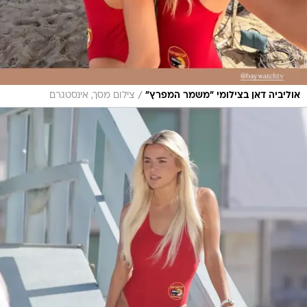
/
אוליביה דאן בצילומי "משמר המפרץ"
צילום מסך, אינסטגרם