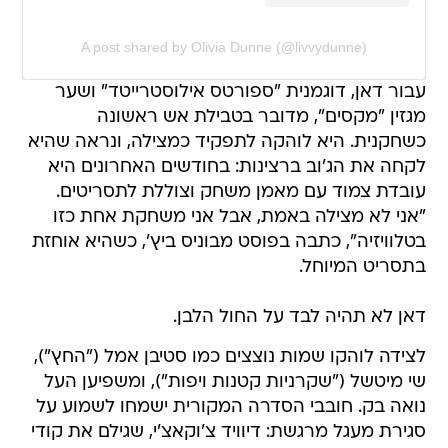
A post shared by Olivia Dunne (@livvydunne)
עבור דאן, דוגמנית "ספורטס אילוסטרייטד" ושער
מגזין "מקסים", מדובר בטבילת אש ראשונה
כשחקנית. היא לוהקה לתפקיד כמצילה, ונראה שהיא
לקחה את הג'וב ברצינות: בחודשים האחרונים היא
עובדת צמוד עם מאמן משחק וצוללת לתסריטים.
"אני לא מצילה באמת, אבל אני משחקת אחת כזו
בטלוויזיה", כתבה בפוסט מבוניס ביץ', כשהיא אוחזת
בתסריט המיוחל.
דאן לא תהיה לבד על החול הלבן.
לצידה לוהקו שמות נוצצים כמו סטיבן אמל ("החץ"),
שי מיטשל ("שקרניות קטנות ויפות"), ומשפיען העל
נואה בק. חובבי הסדרה המקורית ישמחו לשמוע על
סגירת מעגל מרגשת: דיוויד צ'וקאצ'י, שגילם את קודי