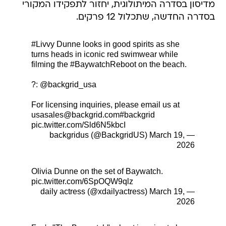
מדיסון בסדרה המיתולוגית, יחזור לתפקידו המקורי
בסדרה החדשה, שתכלול 12 פרקים.
#Livvy
Dunne looks in good spirits as she
turns heads in iconic red swimwear while
filming the
#BaywatchReboot
on the beach.
?:
@backgrid_usa
For licensing inquiries, please email us at
usasales@backgrid.com
#backgrid
pic.twitter.com/Sld6N5kbcI
March 19,
— backgridus (@BackgridUS)
2026
Olivia Dunne on the set of Baywatch.
pic.twitter.com/6SpOQW9qlz
March 19,
— daily actress (@xdailyactress)
2026