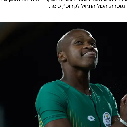
בשביל עוד מנה", אמר. "הגעתי למצב שבו שדדתי אנשים, גנבת
ג סמים. עד לשם הידרדרתי".
משך שנים מאבק בהתמכרות ל"טיק", סוג של קריסטל מת
הנפוץ בדרום אפריקה. כבר ב-2012 הושעה ל-18 חודשים אחרי שנכשל בבדיקת סמים, ובהמש
ות לאחר שלא מסר את מיקומו לבדיקות פתע.
 אירוע שלדבריו שבר אותו לחלוטין. "היא הייתה העוגן של
 נפטרה, הכול התחיל לקרוס", סיפר.