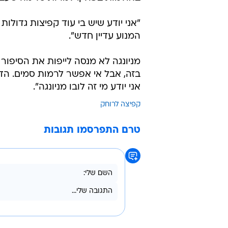
קהילתי. "ראיתי את החיים שלי עוברים
הבנתי - או שאני מת, או שאני ממשיך 
מאז, לדבריו, הצליח להיגמל אחרי י
מחדש גם את הקריירה.
בחודשים האחרונים כבר שיפר את הת
באולמות בפולין. למרות כל מה שעבר,
"אני יודע שיש בי עוד קפיצות גדולות
המנוע עדיין חדש".
מניונגה לא מנסה לייפות את הסיפור ש
בזה, אבל אי אפשר לרמות סמים. הדב
אני יודע מי זה לובו מניונגה".
קפיצה לרוחק