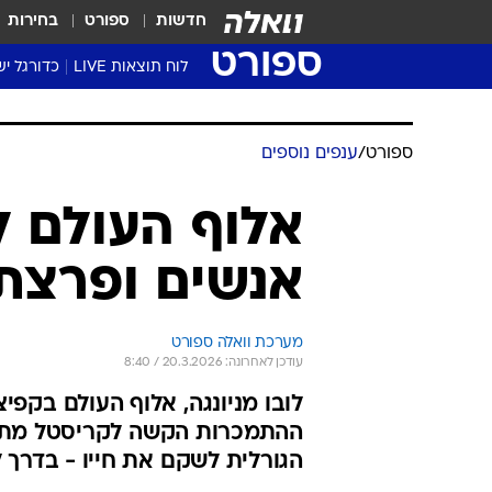
חדשות
ספורט
בחירות
ספורט
לוח תוצאות LIVE
כדורגל יש
ליגת העל Winner
סטט' ליגת
גביע המדי
גביע הטוט
שגרירים
נבחרות י
ליגה לאומ
ליגה א'
ספורט
/
ענפים נוספים
אלוף העולם 