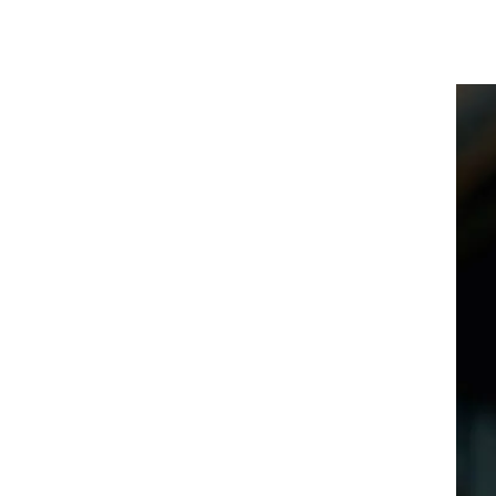
י
'
ך