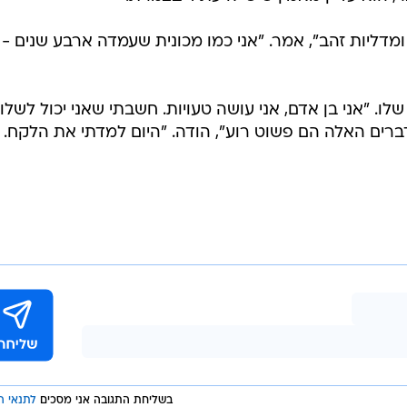
 מול העיניים. לא יכולתי ללכת במשך שבוע", שחזר. "באותו 
לחיות. הייתי צריך למצוא מחדש את לובו מניונגה".
ותר מעשור של התמכרות, עבר להתגורר באזור אחר בדרום
אפריקה, וחזר בהדרגה להתאמן. ההשעיה שלו הסתיימה בדצמבר 2024, וכעת הוא מנסה לבנו
וצאות שלו, וכעת הוא חוזר לבמה הגדולה באליפות העולם
 הוא עדיין מאמין שיש לו עתיד בצמרת.
 ומדליות זהב", אמר. "אני כמו מכונית שעמדה ארבע שנים -
לו. "אני בן אדם, אני עושה טעויות. חשבתי שאני יכול לשלו
רים האלה הם פשוט רוע", הודה. "היום למדתי את הלקח. ה