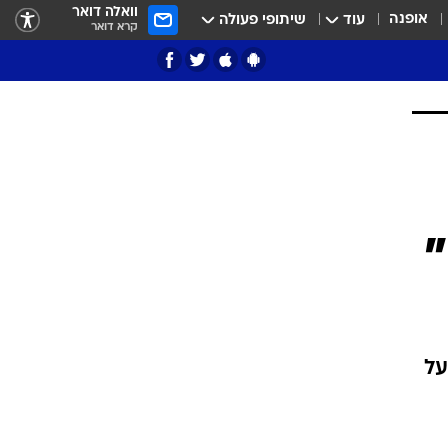
וואלה דואר
אופנה
עוד
שיתופי פעולה
קרא דואר
ציון 3
דאבל דריבל
י