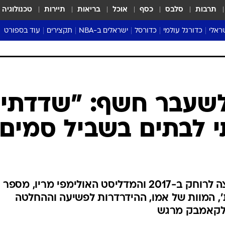
תרבות
סלבס
כסף
אוכל
בריאות
תיירות
טכנולוגיה
ראלי
כדורגל עולמי
כדורסל
ישראלים ב-NBA
תקצירים
עוד בספורט
ליגה אנגלית
ליגת העל
דני אבדיה
מונדיאל 2026
 העל
ליגה ספרדית
דאבל דריבל
NBA
נה
ליגה איטלקית
יורוליג וכדורסל אירופי
טבלאות
ו
ליגה גרמנית
ליגה לאומית
פודקאסטים
ליגה צרפתית
נבחרות ישראל בכדורסל
מסכמים מחזור
שראל
ליגת האלופות
כדורסל נשים
אבא של שבת
ית
הליגה האירופית
מעל הטבעת
דרום אמריקה
סערה בממלכה
טניס
טראש טוק
ספורט אמריקא
לשעבר חשף: "שדדתי
פוקר