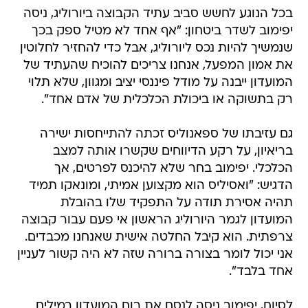
בכל הנוגע לחשש סביב עתיד הקבוצה ביורוליג, ניסה
יפימוב לשדר ביטחון: "אף אחד לא מטיל ספק בכך
שנמשיך להיות נכס ליורוליג, אבל כדי להחזיר לחלוטין
את אמון המפעל, אנחנו צריכים להוכיח שהעתיד של
המועדון ייבנה על מודל פיננסי יציב ומגוון, שלא תלוי
רק בתשוקה או ביכולת הכלכלית של אדם אחד".
גם עזיבתו של ספאנוליס זכתה להתייחסות ישירה
בריאיון, על רקע הדיווחים שקשרו אותה למצב
הכלכלי. יפימוב בחר שלא להיכנס לפרטים, אך
הדגיש: "ואסיליס הוא מקצוען אמיתי, ומונאקו תמיד
תהיה אסירת תודה על התפקיד שלו בהובלת
המועדון לגמר היורוליג הראשון אי פעם עבור קבוצה
צרפתית. הוא קיבל החלטה אישית שאנחנו מכבדים.
אני יכול לומר בצורה ברורה שזה לא היה קשור לעניין
אחד בלבד".
לסיום, יפימוב ניסה לנסח את רוח המועדון במילים