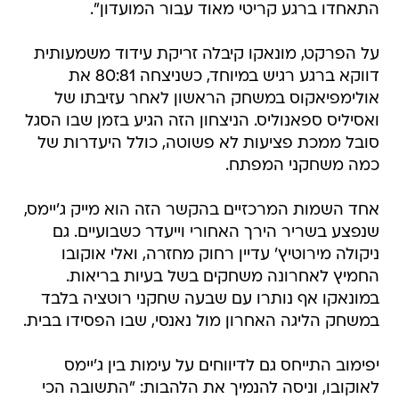
התאחדו ברגע קריטי מאוד עבור המועדון".
על הפרקט, מונאקו קיבלה זריקת עידוד משמעותית
דווקא ברגע רגיש במיוחד, כשניצחה 80:81 את
אולימפיאקוס במשחק הראשון לאחר עזיבתו של
ואסיליס ספאנוליס. הניצחון הזה הגיע בזמן שבו הסגל
סובל ממכת פציעות לא פשוטה, כולל היעדרות של
כמה משחקני המפתח.
אחד השמות המרכזיים בהקשר הזה הוא מייק ג'יימס,
שנפצע בשריר הירך האחורי וייעדר כשבועיים. גם
ניקולה מירוטיץ' עדיין רחוק מחזרה, ואלי אוקובו
החמיץ לאחרונה משחקים בשל בעיות בריאות.
במונאקו אף נותרו עם שבעה שחקני רוטציה בלבד
במשחק הליגה האחרון מול נאנסי, שבו הפסידו בבית.
יפימוב התייחס גם לדיווחים על עימות בין ג'יימס
לאוקובו, וניסה להנמיך את הלהבות: "התשובה הכי